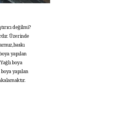
tırıcı değilmi?
rdır. Üzerinde
larmız,baskı
 boya yapılan
Yağlı boya
 boya yapılan
akalamaktır.