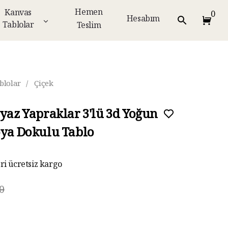
Hemen
Kanvas
0
Hesabım
Tablolar
Teslim
blolar
/
Çiçek
eyaz Yapraklar 3'lü 3d Yoğun
oya Dokulu Tablo
eri ücretsiz kargo
ar taksit imkanı
0