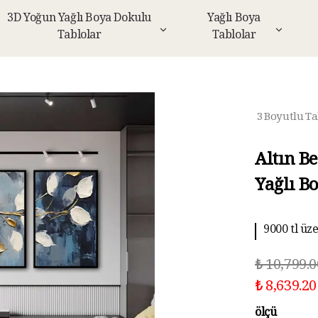
3D Yoğun Yağlı Boya Dokulu
Yağlı Boya
Tablolar
Tablolar
3 Boyutlu Ta
Altın B
Yağlı B
9000 tl üz
10 aya kad
₺ 10,799.0
₺ 8,639.20
ölçü