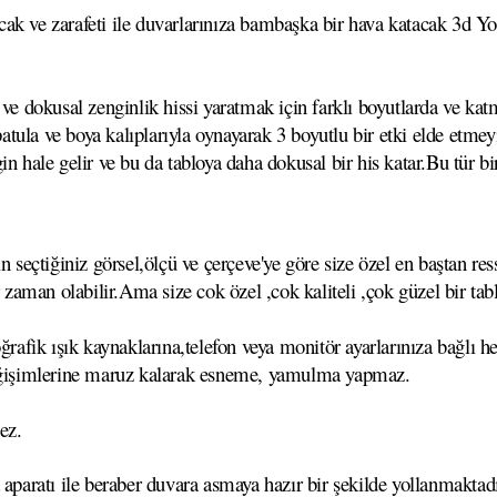
ak ve zarafeti ile duvarlarınıza bambaşka bir hava katacak 3d Yoğ
ve dokusal zenginlik hissi yaratmak için farklı boyutlarda ve katm
,spatula ve boya kalıplarıyla oynayarak 3 boyutlu bir etki elde et
n hale gelir ve bu da tabloya daha dokusal bir his katar.Bu tür bi
çtiğiniz görsel,ölçü ve çerçeve'ye göre size özel en baştan ressa
r zaman olabilir.Ama size cok özel ,cok kaliteli ,çok güzel bir tab
ğrafik ışık kaynaklarına,telefon veya monitör ayarlarınıza bağlı he
 değişimlerine maruz kalarak esneme, yamulma yapmaz.
ez.
 aparatı ile beraber duvara asmaya hazır bir şekilde yollanmaktadı