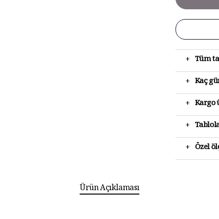
+
Tüm ta
+
Kaç gün
+
Kargo ü
+
Tablola
+
Özel ö
Ürün Açıklaması