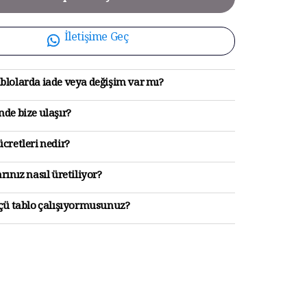
İletişime Geç
blolarda iade veya değişim var mı?
de bize ulaşır?
cretleri nedir?
rınız nasıl üretiliyor?
lçü tablo çalışıyormusunuz?