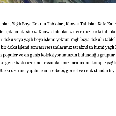
lolar , Yağlı Boya Dokulu Tablolar , Kanvas Tablolar. Kafa Karış
de açıklamak isteriz. Kanvas tablolar, sadece düz baskı tablola
r doku veya yağlı boya işlemi yoktur. Yağlı boya dokulu tablo
 bir doku işlemi sonrası ressamlarımız tarafından kısmi yağlı
 En populer ve en geniş koleksiyonumuzun bulunduğu gruptur. 
 ise gene baskı üzerine ressamlarımız tarafından komple yağlı
. Baskı üzerine yapılmasının sebebi, görsel ve renk standartı y