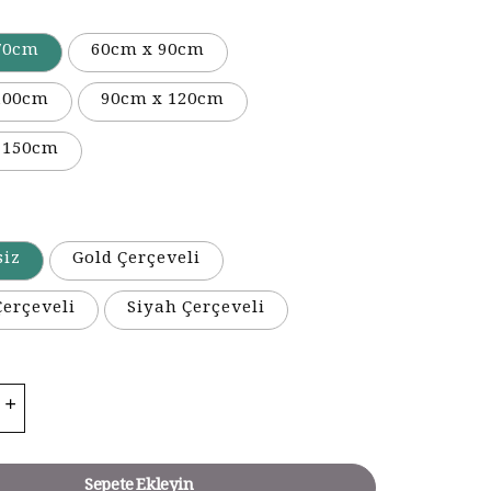
70cm
60cm x 90cm
100cm
90cm x 120cm
 150cm
siz
Gold Çerçeveli
erçeveli
Siyah Çerçeveli
Sepete Ekleyin