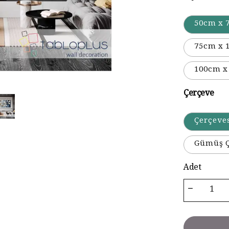
50cm x 
75cm x 
100cm x
Çerçeve
Çerçeve
Gümüş Ç
Adet