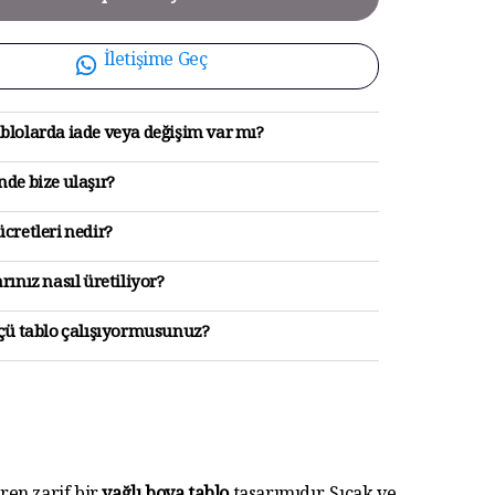
İletişime Geç
blolarda iade veya değişim var mı?
de bize ulaşır?
cretleri nedir?
rınız nasıl üretiliyor?
lçü tablo çalışıyormusunuz?