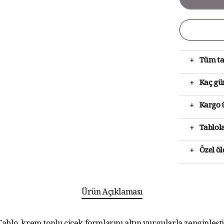
+
Tüm ta
+
Kaç gün
+
Kargo ü
+
Tablola
+
Özel ö
Ürün Açıklaması