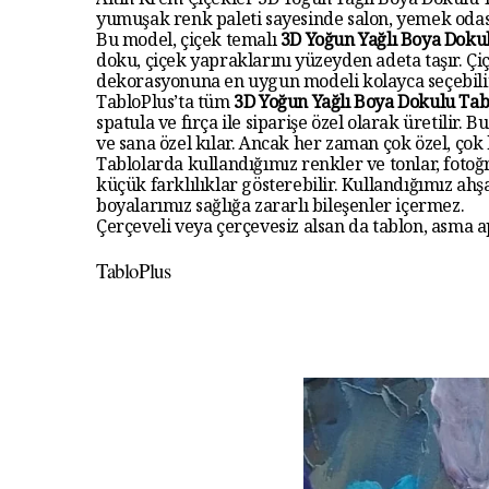
Altın Krem Çiçekler 3D Yoğun Yağlı Boya Dokulu Ta
yumuşak renk paleti sayesinde salon, yemek odas
Bu model, çiçek temalı
3D Yoğun Yağlı Boya Doku
doku, çiçek yapraklarını yüzeyden adeta taşır. Çi
dekorasyonuna en uygun modeli kolayca seçebilir
TabloPlus’ta tüm
3D Yoğun Yağlı Boya Dokulu Tab
spatula ve fırça ile siparişe özel olarak üretilir. 
ve sana özel kılar. Ancak her zaman çok özel, çok 
Tablolarda kullandığımız renkler ve tonlar, foto
küçük farklılıklar gösterebilir. Kullandığımız a
boyalarımız sağlığa zararlı bileşenler içermez.
Çerçeveli veya çerçevesiz alsan da tablon, asma ap
TabloPlus