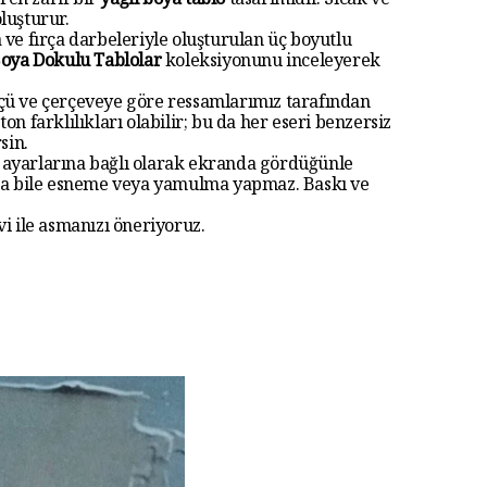
ren zarif bir
yağlı boya tablo
tasarımıdır. Sıcak ve
luşturur.
a ve fırça darbeleriyle oluşturulan üç boyutlu
Boya Dokulu Tablolar
koleksiyonunu inceleyerek
 ölçü ve çerçeveye göre ressamlarımız tarafından
ton farklılıkları olabilir; bu da her eseri benzersiz
sin.
r ayarlarına bağlı olarak ekranda gördüğünle
kalsa bile esneme veya yamulma yapmaz. Baskı ve
vi ile asmanızı öneriyoruz.