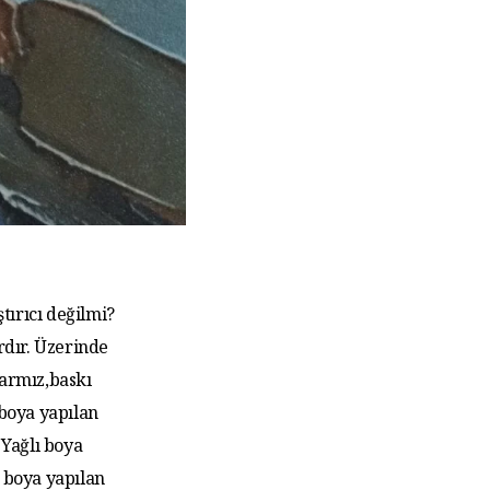
tırıcı değilmi?
rdır. Üzerinde
larmız,baskı
 boya yapılan
Yağlı boya
 boya yapılan