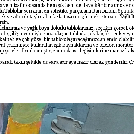
blo, krem tonlu çiçek formlarını altın vurgularla zenginleşti
ı ve misafir odasında hem şık hem de davetkâr bir atmosfer o
lu Tablolar
serisinin en sofistike parçalarından biridir. Spatul
çek ve altın detaylı daha fazla tasarım görmek istersen,
Yağlı 
sin.
lolarımız
ve
yağlı boya dokulu tablolarımız
, seçtiğin görsel,
Bu el işçiliği nedeniyle sana ulaşan tabloda çok küçük renk veya 
kaliteli ve çok güzel bir tablo ulaştıracağımızdan emin olabilir
ğraf çekiminde kullanılan ışık kaynaklarına ve telefon/monitö
hşap şaseler fırınlanmıştır; zamanla ısı değişimlerine maruz 
aratı takılı şekilde duvara asmaya hazır olarak gönderilir. Çi