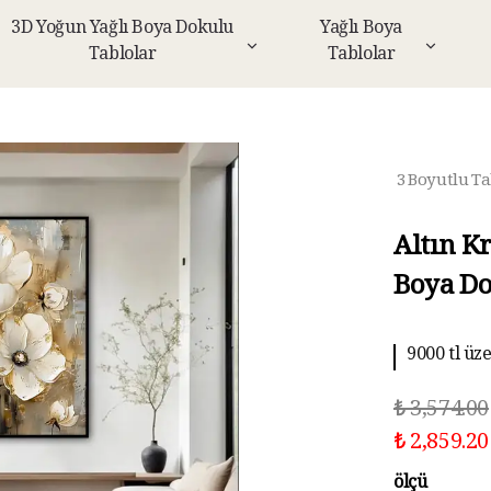
3D Yoğun Yağlı Boya Dokulu
Yağlı Boya
Tablolar
Tablolar
3 Boyutlu Ta
Altın K
Boya Do
9000 tl üz
10 aya kad
₺ 3,574.00
₺ 2,859.20
ölçü