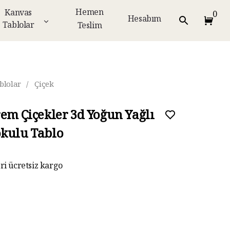
Hemen
Kanvas
0
Hesabım
Tablolar
Teslim
blolar
/
Çiçek
rem Çiçekler 3d Yoğun Yağlı
kulu Tablo
eri ücretsiz kargo
ar taksit imkanı