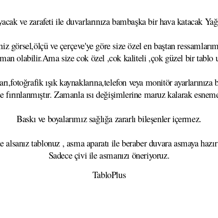
cak ve zarafeti ile duvarlarınıza bambaşka bir hava katacak Yağlı
z görsel,ölçü ve çerçeve'ye göre size özel en baştan ressamlarımı
aman olabilir.Ama size cok özel ,cok kaliteli ,çok güzel bir tablo
rı,fotoğrafik ışık kaynaklarına,telefon veya monitör ayarlarınıza b
se fırınlanmıştır. Zamanla ısı değişimlerine maruz kalarak esn
Baskı ve boyalarımız sağlığa zararlı bileşenler içermez.
e alsanız tablonuz , asma aparatı ile beraber duvara asmaya hazır
Sadece çivi ile asmanızı öneriyoruz.
TabloPlus