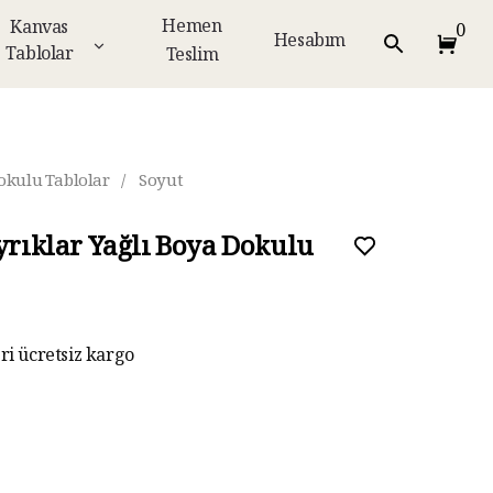
Hemen
Kanvas
0
Hesabım
Tablolar
Teslim
okulu Tablolar
/
Soyut
ıyrıklar Yağlı Boya Dokulu
eri ücretsiz kargo
ar taksit imkanı