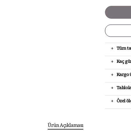
+
Tüm ta
+
Kaç gün
+
Kargo ü
+
Tablola
+
Özel ö
Ürün Açıklaması