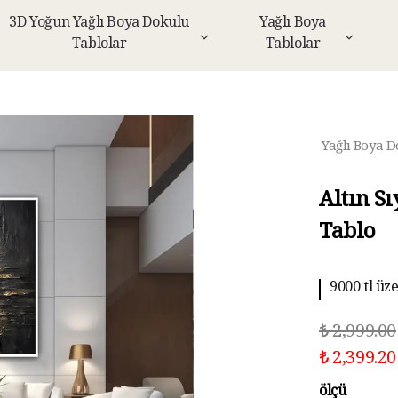
3D Yoğun Yağlı Boya Dokulu
Yağlı Boya
Tablolar
Tablolar
Yağlı Boya D
Altın S
Tablo
9000 tl üz
10 aya kad
₺ 2,999.00
₺ 2,399.20
ölçü