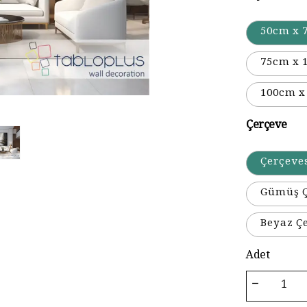
50cm x 
75cm x 
100cm x
Çerçeve
Çerçeve
Gümüş Ç
Beyaz Ç
Adet