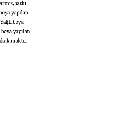
larmız,baskı
 boya yapılan
Yağlı boya
 boya yapılan
akalamaktır.