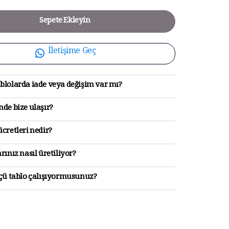
Sepete Ekleyin
İletişime Geç
blolarda iade veya değişim var mı?
de bize ulaşır?
cretleri nedir?
rınız nasıl üretiliyor?
lçü tablo çalışıyormusunuz?