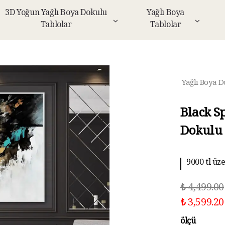
3D Yoğun Yağlı Boya Dokulu
Yağlı Boya
Tablolar
Tablolar
Yağlı Boya D
Black S
Dokulu 
9000 tl üz
10 aya kad
₺ 4,499.00
₺ 3,599.20
ölçü