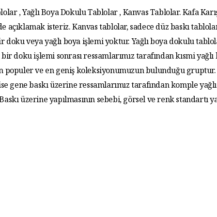
lolar , Yağlı Boya Dokulu Tablolar , Kanvas Tablolar. Kafa Karış
de açıklamak isteriz. Kanvas tablolar, sadece düz baskı tablola
r doku veya yağlı boya işlemi yoktur. Yağlı boya dokulu tablo
 bir doku işlemi sonrası ressamlarımız tarafından kısmi yağlı
 En populer ve en geniş koleksiyonumuzun bulunduğu gruptur. 
 ise gene baskı üzerine ressamlarımız tarafından komple yağlı
. Baskı üzerine yapılmasının sebebi, görsel ve renk standartı y