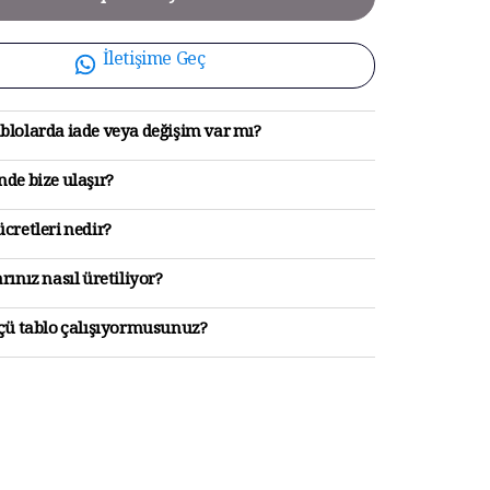
İletişime Geç
blolarda iade veya değişim var mı?
de bize ulaşır?
cretleri nedir?
rınız nasıl üretiliyor?
lçü tablo çalışıyormusunuz?