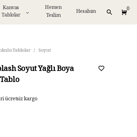
Hemen
Kanvas
0
Hesabım
Tablolar
Teslim
okulu Tablolar
/
Soyut
plash Soyut Yağlı Boya
Tablo
eri ücretsiz kargo
ar taksit imkanı