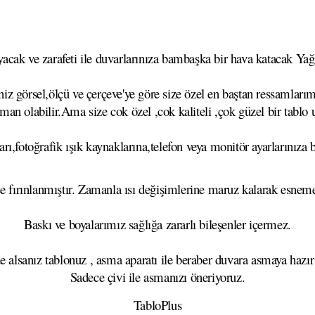
cak ve zarafeti ile duvarlarınıza bambaşka bir hava katacak Yağlı
z görsel,ölçü ve çerçeve'ye göre size özel en baştan ressamlarımı
aman olabilir.Ama size cok özel ,cok kaliteli ,çok güzel bir tablo
rı,fotoğrafik ışık kaynaklarına,telefon veya monitör ayarlarınıza b
se fırınlanmıştır. Zamanla ısı değişimlerine maruz kalarak esn
Baskı ve boyalarımız sağlığa zararlı bileşenler içermez.
e alsanız tablonuz , asma aparatı ile beraber duvara asmaya hazır
Sadece çivi ile asmanızı öneriyoruz.
TabloPlus