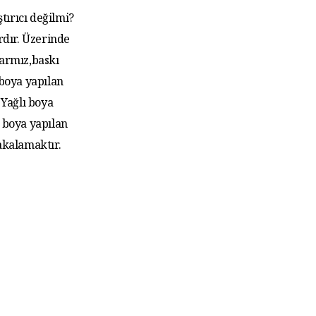
tırıcı değilmi?
rdır. Üzerinde
larmız,baskı
 boya yapılan
Yağlı boya
 boya yapılan
akalamaktır.