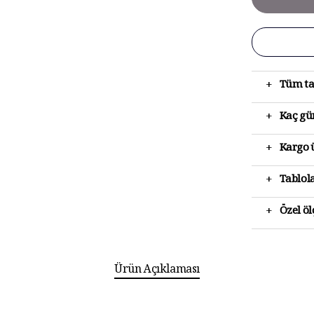
+
Tüm ta
+
Kaç gün
+
Kargo ü
+
Tablola
+
Özel ö
Ürün Açıklaması