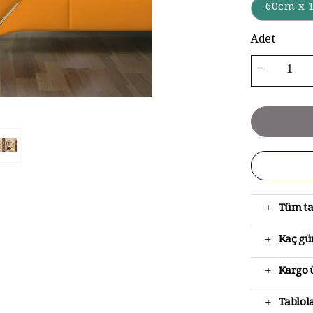
60cm x 
Adet
+
Tüm ta
+
Kaç gün
+
Kargo ü
+
Tablola