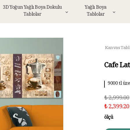
3D Yoğun Yağlı Boya Dokulu
Yağlı Boya
Tablolar
Tablolar
Kanvas Tabl
Cafe La
9000 tl üz
10 aya kad
₺ 2,999.00
₺ 2,399.20
ölçü