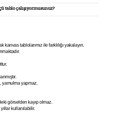
lçü tablo çalışıyormusunuz?
kanvas tablolarımız ile farklılığı yakalayın.
nmaktadır.
tur.
anmıştır.
e, yamulm
a yapmaz.
ndeki görselden kayıp olmaz.
ıllar kullanılabilir.