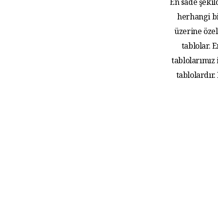
En sade şekil
herhangi bi
üzerine özel
tablolar.
tablolarımız
tablolardır