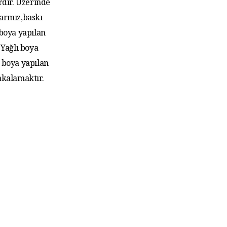
rdır. Üzerinde
larmız,baskı
 boya yapılan
Yağlı boya
 boya yapılan
akalamaktır.