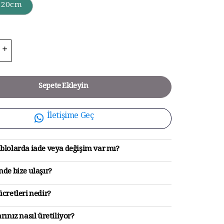
120cm
Sepete Ekleyin
İletişime Geç
blolarda iade veya değişim var mı?
de bize ulaşır?
cretleri nedir?
rınız nasıl üretiliyor?