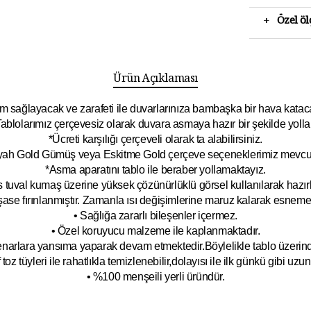
+
Özel ö
Ürün Açıklaması
 sağlayacak ve zarafeti ile duvarlarınıza bambaşka bir hava katacak 
ablolarımız çerçevesiz olarak duvara asmaya hazır bir şekilde yolla
*Ücreti karşılığı çerçeveli olarak ta alabilirsiniz.
yah Gold Gümüş veya Eskitme Gold çerçeve seçeneklerimiz mevcut
*Asma aparatını tablo ile beraber yollamaktayız.
 tuval kumaş üzerine yüksek çözünürlüklü görsel kullanılarak hazırl
şase fırınlanmıştır. Zamanla ısı değişimlerine maruz kalarak esnem
• Sağlığa zararlı bileşenler içermez.
• Özel koruyucu malzeme ile kaplanmak
tadır.
kenarlara yansıma yaparak devam etmektedir.Böyleli
kle tablo üzeri
toz tüyleri ile rahatlıkla temizlenebilir,dolayısı ile ilk
g
ünkü gibi uzun y
• %100 menşeili yerli üründür.