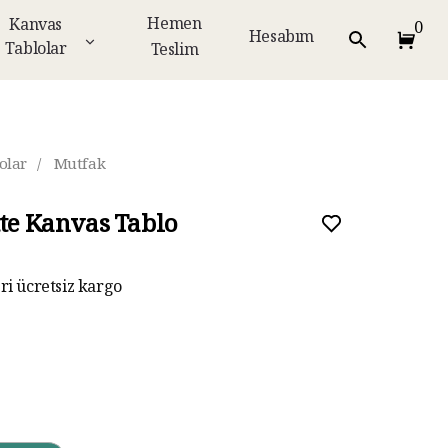
Hemen
Kanvas
0
Hesabım
Tablolar
Teslim
olar
/
Mutfak
tte Kanvas Tablo
eri ücretsiz kargo
ar taksit imkanı