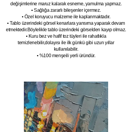
değişimlerine maruz kalarak esneme, yamulm
a yapmaz.
• Sağlığa zararlı bileşenler içermez.
• Özel koruyucu malzeme ile kaplanmak
tadır.
• Tablo üzerindeki görsel kenarlara yansıma yaparak devam
etmektedir.Böyleli
kle tablo üzerindeki görselden kayıp olmaz.
• Kuru bez ve hafif toz tüyleri ile rahatlıkla
temizlenebilir,dolayısı ile ilk
g
ünkü gibi uzun yıllar
kullanılabilir.
• %100 menşeili yerli üründür.