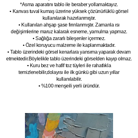
*Asma aparatını tablo ile beraber yollamaktayız.
• Kanvas tuval kumaş üzerine yüksek çözünürlüklü görsel
kullanılarak hazırlanmıştır.
• Kullanılan ahşap şase fırınlanmıştır. Zamanla ısı
değişimlerine maruz kalarak esneme, yamulm
a yapmaz.
• Sağlığa zararlı bileşenler içermez.
• Özel koruyucu malzeme ile kaplanmak
tadır.
• Tablo üzerindeki görsel kenarlara yansıma yaparak devam
etmektedir.Böyleli
kle tablo üzerindeki görselden kayıp olmaz.
• Kuru bez ve hafif toz tüyleri ile rahatlıkla
temizlenebilir,dolayısı ile ilk
g
ünkü gibi uzun yıllar
kullanılabilir.
• %100 menşeili yerli üründür.