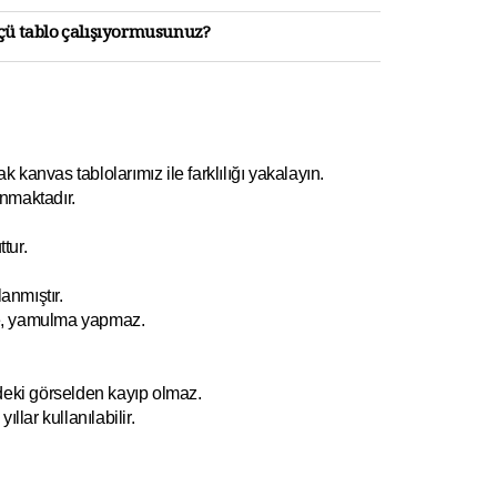
lçü tablo çalışıyormusunuz?
kanvas tablolarımız ile farklılığı yakalayın.
nmaktadır.
tur.
anmıştır.
e, yamulm
a yapmaz.
ndeki görselden kayıp olmaz.
ıllar kullanılabilir.