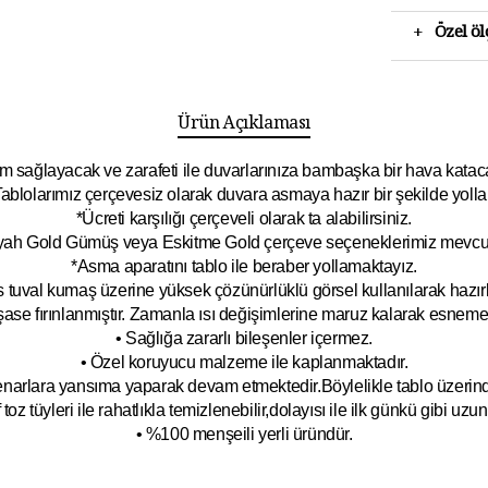
+
Özel ö
Ürün Açıklaması
 sağlayacak ve zarafeti ile duvarlarınıza bambaşka bir hava katacak 
ablolarımız çerçevesiz olarak duvara asmaya hazır bir şekilde yolla
*Ücreti karşılığı çerçeveli olarak ta alabilirsiniz.
yah Gold Gümüş veya Eskitme Gold çerçeve seçeneklerimiz mevcut
*Asma aparatını tablo ile beraber yollamaktayız.
 tuval kumaş üzerine yüksek çözünürlüklü görsel kullanılarak hazırl
şase fırınlanmıştır. Zamanla ısı değişimlerine maruz kalarak esnem
• Sağlığa zararlı bileşenler içermez.
• Özel koruyucu malzeme ile kaplanmak
tadır.
kenarlara yansıma yaparak devam etmektedir.Böyleli
kle tablo üzeri
toz tüyleri ile rahatlıkla temizlenebilir,dolayısı ile ilk
g
ünkü gibi uzun y
• %100 menşeili yerli üründür.