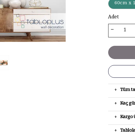
60cm x 
Adet
+
Tüm ta
+
Kaç gün
+
Kargo ü
+
Tablola