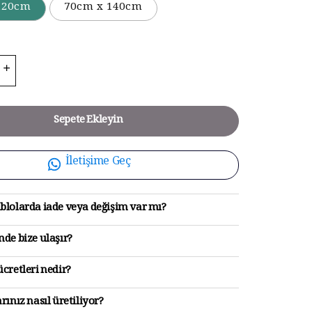
120cm
70cm x 140cm
Sepete Ekleyin
İletişime Geç
blolarda iade veya değişim var mı?
de bize ulaşır?
cretleri nedir?
rınız nasıl üretiliyor?