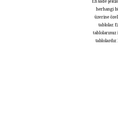
En sade şekil
herhangi bi
üzerine özel
tablolar.
tablolarımız
tablolardır