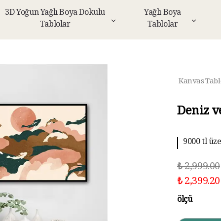
3D Yoğun Yağlı Boya Dokulu
Yağlı Boya
Tablolar
Tablolar
Kanvas Tabl
Deniz v
9000 tl üz
₺ 2,999.00
₺ 2,399.20
ölçü