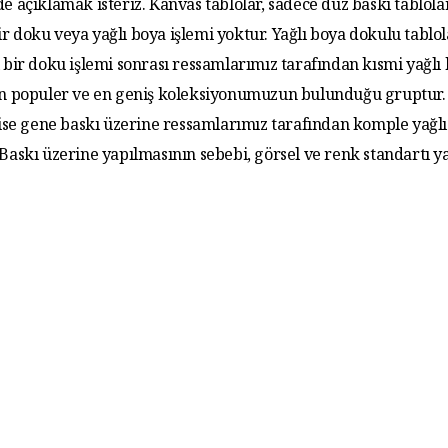
de açıklamak isteriz. Kanvas tablolar, sadece düz baskı tablola
r doku veya yağlı boya işlemi yoktur. Yağlı boya dokulu tablo
 bir doku işlemi sonrası ressamlarımız tarafından kısmi yağlı
 En populer ve en geniş koleksiyonumuzun bulunduğu gruptur. 
 ise gene baskı üzerine ressamlarımız tarafından komple yağlı
. Baskı üzerine yapılmasının sebebi, görsel ve renk standartı y