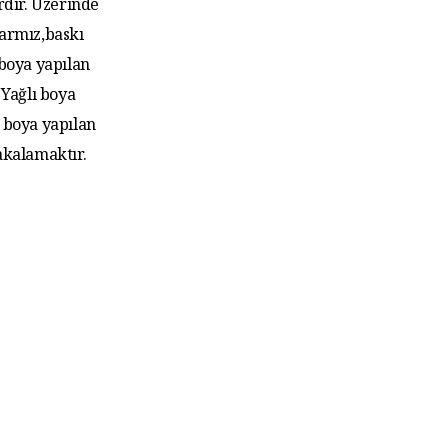
rdır. Üzerinde
larmız,baskı
 boya yapılan
Yağlı boya
 boya yapılan
akalamaktır.