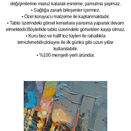
değişimlerine maruz kalarak esneme, yamulm
a yapmaz.
• Sağlığa zararlı bileşenler içermez.
• Özel koruyucu malzeme ile kaplanmak
tadır.
• Tablo üzerindeki görsel kenarlara yansıma yaparak devam
etmektedir.Böyleli
kle tablo üzerindeki görselden kayıp olmaz.
• Kuru bez ve hafif toz tüyleri ile rahatlıkla
temizlenebilir,dolayısı ile ilk
g
ünkü gibi uzun yıllar
kullanılabilir.
• %100 menşeili yerli üründür.