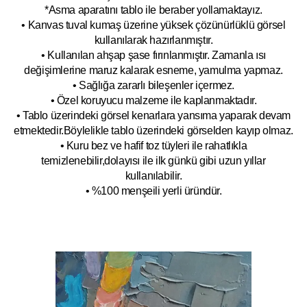
*Asma aparatını tablo ile beraber yollamaktayız.
• Kanvas tuval kumaş üzerine yüksek çözünürlüklü görsel
kullanılarak hazırlanmıştır.
• Kullanılan ahşap şase fırınlanmıştır. Zamanla ısı
değişimlerine maruz kalarak esneme, yamulm
a yapmaz.
• Sağlığa zararlı bileşenler içermez.
• Özel koruyucu malzeme ile kaplanmak
tadır.
• Tablo üzerindeki görsel kenarlara yansıma yaparak devam
etmektedir.Böyleli
kle tablo üzerindeki görselden kayıp olmaz.
• Kuru bez ve hafif toz tüyleri ile rahatlıkla
temizlenebilir,dolayısı ile ilk
g
ünkü gibi uzun yıllar
kullanılabilir.
• %100 menşeili yerli üründür.