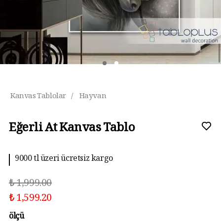
Kanvas Tablolar
/
Hayvan
Eğerli At Kanvas Tablo
9000 tl üzeri ücretsiz kargo
₺ 1,999.00
₺ 1,599.20
ölçü