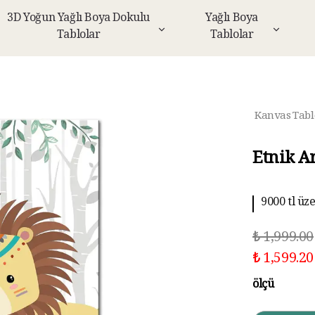
3D Yoğun Yağlı Boya Dokulu
Yağlı Boya
Tablolar
Tablolar
Kanvas Tabl
Etnik A
9000 tl üz
10 aya kad
₺ 1,999.00
₺ 1,599.20
ölçü