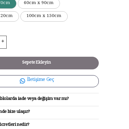
70cm
60cm x 90cm
120cm
100cm x 150cm
Sepete Ekleyin
İletişime Geç
blolarda iade veya değişim var mı?
de bize ulaşır?
cretleri nedir?