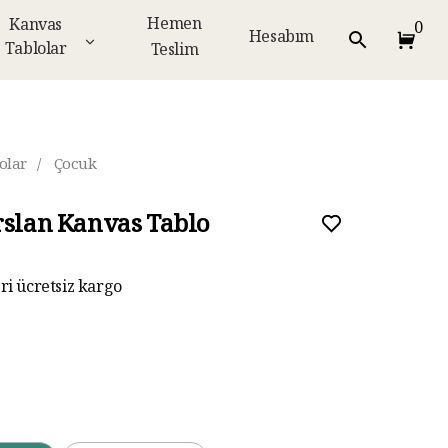
Hemen
Kanvas
0
Hesabım
Tablolar
Teslim
olar
/
Çocuk
rslan Kanvas Tablo
eri ücretsiz kargo
ar taksit imkanı