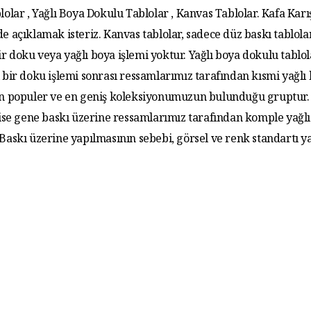
lolar , Yağlı Boya Dokulu Tablolar , Kanvas Tablolar. Kafa Karış
de açıklamak isteriz. Kanvas tablolar, sadece düz baskı tablola
r doku veya yağlı boya işlemi yoktur. Yağlı boya dokulu tablo
 bir doku işlemi sonrası ressamlarımız tarafından kısmi yağlı
 En populer ve en geniş koleksiyonumuzun bulunduğu gruptur. 
 ise gene baskı üzerine ressamlarımız tarafından komple yağlı
. Baskı üzerine yapılmasının sebebi, görsel ve renk standartı y