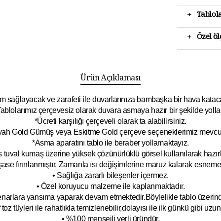
+
Tablola
+
Özel ö
Ürün Açıklaması
 sağlayacak ve zarafeti ile duvarlarınıza bambaşka bir hava katacak 
ablolarımız çerçevesiz olarak duvara asmaya hazır bir şekilde yolla
*Ücreti karşılığı çerçeveli olarak ta alabilirsiniz.
yah Gold Gümüş veya Eskitme Gold çerçeve seçeneklerimiz mevcut
*Asma aparatını tablo ile beraber yollamaktayız.
 tuval kumaş üzerine yüksek çözünürlüklü görsel kullanılarak hazırl
şase fırınlanmıştır. Zamanla ısı değişimlerine maruz kalarak esnem
• Sağlığa zararlı bileşenler içermez.
• Özel koruyucu malzeme ile kaplanmak
tadır.
kenarlara yansıma yaparak devam etmektedir.Böyleli
kle tablo üzeri
toz tüyleri ile rahatlıkla temizlenebilir,dolayısı ile ilk
g
ünkü gibi uzun y
• %100 menşeili yerli üründür.