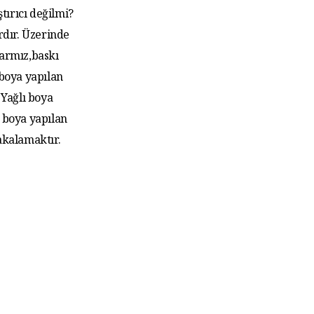
tırıcı değilmi?
rdır. Üzerinde
larmız,baskı
 boya yapılan
Yağlı boya
 boya yapılan
akalamaktır.