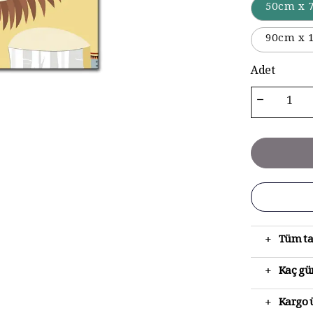
50cm x 
90cm x 
Adet
+
Tüm ta
+
Kaç gün
+
Kargo ü