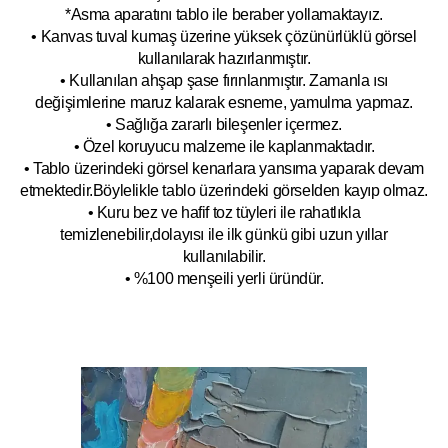
*Asma aparatını tablo ile beraber yollamaktayız.
• Kanvas tuval kumaş üzerine yüksek çözünürlüklü görsel
kullanılarak hazırlanmıştır.
• Kullanılan ahşap şase fırınlanmıştır. Zamanla ısı
değişimlerine maruz kalarak esneme, yamulm
a yapmaz.
• Sağlığa zararlı bileşenler içermez.
• Özel koruyucu malzeme ile kaplanmak
tadır.
• Tablo üzerindeki görsel kenarlara yansıma yaparak devam
etmektedir.Böyleli
kle tablo üzerindeki görselden kayıp olmaz.
• Kuru bez ve hafif toz tüyleri ile rahatlıkla
temizlenebilir,dolayısı ile ilk
g
ünkü gibi uzun yıllar
kullanılabilir.
• %100 menşeili yerli üründür.