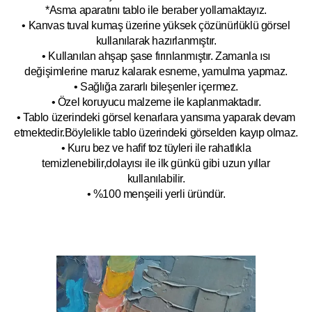
*Asma aparatını tablo ile beraber yollamaktayız.
• Kanvas tuval kumaş üzerine yüksek çözünürlüklü görsel
kullanılarak hazırlanmıştır.
• Kullanılan ahşap şase fırınlanmıştır. Zamanla ısı
değişimlerine maruz kalarak esneme, yamulm
a yapmaz.
• Sağlığa zararlı bileşenler içermez.
• Özel koruyucu malzeme ile kaplanmak
tadır.
• Tablo üzerindeki görsel kenarlara yansıma yaparak devam
etmektedir.Böyleli
kle tablo üzerindeki görselden kayıp olmaz.
• Kuru bez ve hafif toz tüyleri ile rahatlıkla
temizlenebilir,dolayısı ile ilk
g
ünkü gibi uzun yıllar
kullanılabilir.
• %100 menşeili yerli üründür.