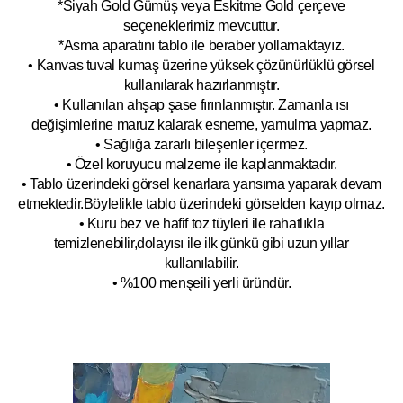
*Siyah Gold Gümüş veya Eskitme Gold çerçeve
seçeneklerimiz mevcuttur.
*Asma aparatını tablo ile beraber yollamaktayız.
• Kanvas tuval kumaş üzerine yüksek çözünürlüklü görsel
kullanılarak hazırlanmıştır.
• Kullanılan ahşap şase fırınlanmıştır. Zamanla ısı
değişimlerine maruz kalarak esneme, yamulm
a yapmaz.
• Sağlığa zararlı bileşenler içermez.
• Özel koruyucu malzeme ile kaplanmak
tadır.
• Tablo üzerindeki görsel kenarlara yansıma yaparak devam
etmektedir.Böyleli
kle tablo üzerindeki görselden kayıp olmaz.
• Kuru bez ve hafif toz tüyleri ile rahatlıkla
temizlenebilir,dolayısı ile ilk
g
ünkü gibi uzun yıllar
kullanılabilir.
• %100 menşeili yerli üründür.