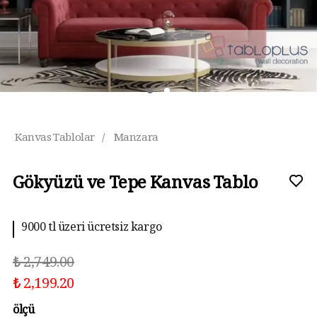
Kanvas Tablolar
/
Manzara
Gökyüzü ve Tepe Kanvas Tablo
9000 tl üzeri ücretsiz kargo
₺ 2,749.00
₺ 2,199.20
ölçü