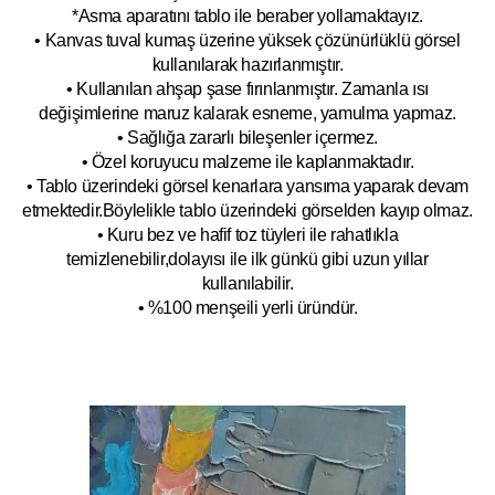
*Asma aparatını tablo ile beraber yollamaktayız.
• Kanvas tuval kumaş üzerine yüksek çözünürlüklü görsel
kullanılarak hazırlanmıştır.
• Kullanılan ahşap şase fırınlanmıştır. Zamanla ısı
değişimlerine maruz kalarak esneme, yamulm
a yapmaz.
• Sağlığa zararlı bileşenler içermez.
• Özel koruyucu malzeme ile kaplanmak
tadır.
• Tablo üzerindeki görsel kenarlara yansıma yaparak devam
etmektedir.Böyleli
kle tablo üzerindeki görselden kayıp olmaz.
• Kuru bez ve hafif toz tüyleri ile rahatlıkla
temizlenebilir,dolayısı ile ilk
g
ünkü gibi uzun yıllar
kullanılabilir.
• %100 menşeili yerli üründür.