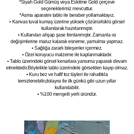
*Siyah Gold Gümüş veya Eskitme Gold çerçeve
seçeneklerimiz mevcuttur.
*Asma aparatını tablo ile beraber yollamaktayız.
• Kanvas tuval kumaş üzerine yüksek çözünürlüklü görsel
kullanılarak hazırlanmıştır.
• Kullanılan ahşap şase fırınlanmıştır. Zamanla ısı
değişimlerine maruz kalarak esneme, yamulm
a yapmaz.
• Sağlığa zararlı bileşenler içermez.
• Özel koruyucu malzeme ile kaplanmak
tadır.
• Tablo üzerindeki görsel kenarlara yansıma yaparak devam
etmektedir.Böyleli
kle tablo üzerindeki görselden kayıp olmaz.
• Kuru bez ve hafif toz tüyleri ile rahatlıkla
temizlenebilir,dolayısı ile ilk
g
ünkü gibi uzun yıllar
kullanılabilir.
• %100 menşeili yerli üründür.