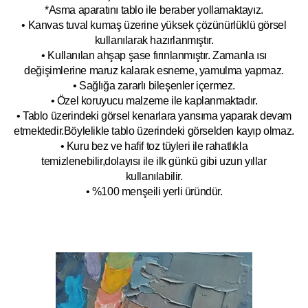
*Asma aparatını tablo ile beraber yollamaktayız.
• Kanvas tuval kumaş üzerine yüksek çözünürlüklü görsel
kullanılarak hazırlanmıştır.
• Kullanılan ahşap şase fırınlanmıştır. Zamanla ısı
değişimlerine maruz kalarak esneme, yamulm
a yapmaz.
• Sağlığa zararlı bileşenler içermez.
• Özel koruyucu malzeme ile kaplanmak
tadır.
• Tablo üzerindeki görsel kenarlara yansıma yaparak devam
etmektedir.Böyleli
kle tablo üzerindeki görselden kayıp olmaz.
• Kuru bez ve hafif toz tüyleri ile rahatlıkla
temizlenebilir,dolayısı ile ilk
g
ünkü gibi uzun yıllar
kullanılabilir.
• %100 menşeili yerli üründür.