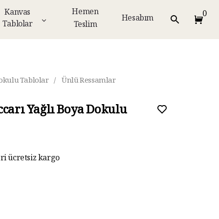
Hemen
Kanvas
0
Hesabım
Tablolar
Teslim
okulu Tablolar
/
Ünlü Ressamlar
ccarı Yağlı Boya Dokulu
eri ücretsiz kargo
ar taksit imkanı