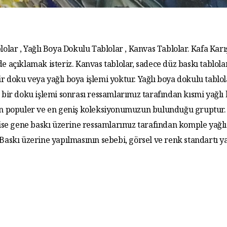
lolar , Yağlı Boya Dokulu Tablolar , Kanvas Tablolar. Kafa Karış
de açıklamak isteriz. Kanvas tablolar, sadece düz baskı tablola
r doku veya yağlı boya işlemi yoktur. Yağlı boya dokulu tablo
 bir doku işlemi sonrası ressamlarımız tarafından kısmi yağlı
 En populer ve en geniş koleksiyonumuzun bulunduğu gruptur. 
 ise gene baskı üzerine ressamlarımız tarafından komple yağlı
. Baskı üzerine yapılmasının sebebi, görsel ve renk standartı y