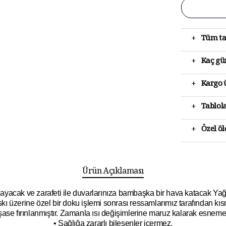
+
Tüm ta
+
Kaç gün
+
Kargo ü
+
Tablola
+
Özel ö
Ürün Açıklaması
ayacak ve zarafeti ile duvarlarınıza bambaşka bir hava katacak
Yağ
kı üzerine özel bir doku işlemi sonrası ressamlarımız tarafından kısm
 şase fırınlanmıştır. Zamanla ısı değişimlerine maruz kalarak esne
• Sağlığa zararlı bileşenler içermez.