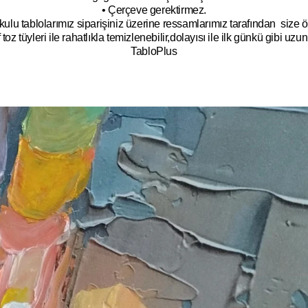
• Çerçeve gerektirmez.
kulu tablolarımız siparişiniz üzerine ressamlarımız tarafından size öz
toz tüyleri ile rahatlıkla temizlenebilir,dolayısı ile ilk günkü gibi uzun y
TabloPlus