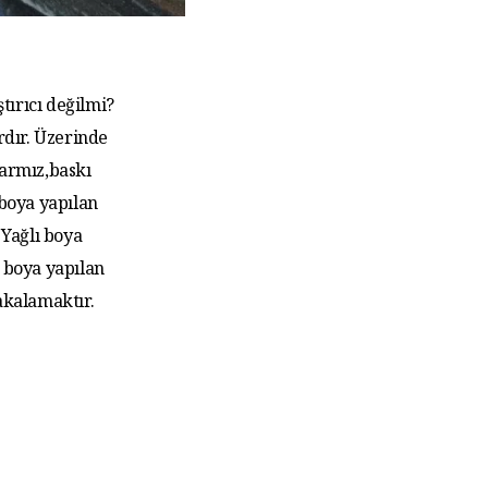
tırıcı değilmi?
rdır. Üzerinde
larmız,baskı
 boya yapılan
Yağlı boya
 boya yapılan
akalamaktır.