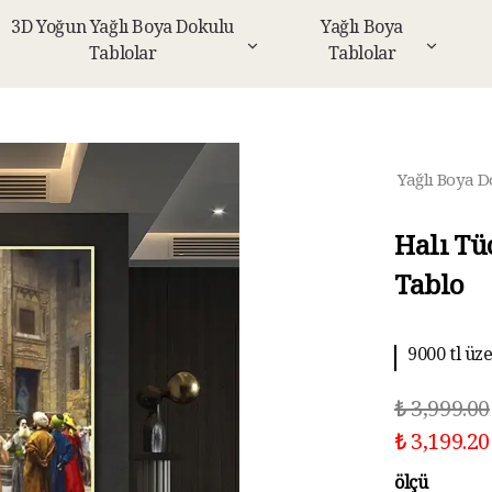
3D Yoğun Yağlı Boya Dokulu
Yağlı Boya
Tablolar
Tablolar
Yağlı Boya D
Halı Tü
Tablo
9000 tl üz
10 aya kad
₺ 3,999.00
₺ 3,199.20
ölçü