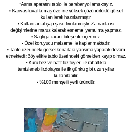
*Asma aparatını tablo ile beraber yollamaktayız.
• Kanvas tuval kumaş üzerine yüksek çözünürlüklü görsel
kullanılarak hazırlanmıştır.
• Kullanılan ahşap şase fırınlanmıştır. Zamanla ısı
değişimlerine maruz kalarak esneme, yamulm
a yapmaz.
• Sağlığa zararlı bileşenler içermez.
• Özel koruyucu malzeme ile kaplanmak
tadır.
• Tablo üzerindeki görsel kenarlara yansıma yaparak devam
etmektedir.Böyleli
kle tablo üzerindeki görselden kayıp olmaz.
• Kuru bez ve hafif toz tüyleri ile rahatlıkla
temizlenebilir,dolayısı ile ilk
g
ünkü gibi uzun yıllar
kullanılabilir.
• %100 menşeili yerli üründür.