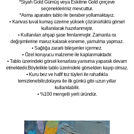
*Siyah Gold Gümüş veya Eskitme Gold çerçeve
seçeneklerimiz mevcuttur.
*Asma aparatını tablo ile beraber yollamaktayız.
• Kanvas tuval kumaş üzerine yüksek çözünürlüklü görsel
kullanılarak hazırlanmıştır.
• Kullanılan ahşap şase fırınlanmıştır. Zamanla ısı
değişimlerine maruz kalarak esneme, yamulm
a yapmaz.
• Sağlığa zararlı bileşenler içermez.
• Özel koruyucu malzeme ile kaplanmak
tadır.
• Tablo üzerindeki görsel kenarlara yansıma yaparak devam
etmektedir.Böyleli
kle tablo üzerindeki görselden kayıp olmaz.
• Kuru bez ve hafif toz tüyleri ile rahatlıkla
temizlenebilir,dolayısı ile ilk
g
ünkü gibi uzun yıllar
kullanılabilir.
• %100 menşeili yerli üründür.