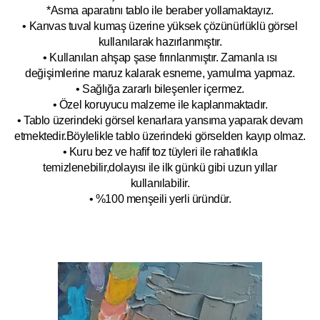
*Asma aparatını tablo ile beraber yollamaktayız.
• Kanvas tuval kumaş üzerine yüksek çözünürlüklü görsel
kullanılarak hazırlanmıştır.
• Kullanılan ahşap şase fırınlanmıştır. Zamanla ısı
değişimlerine maruz kalarak esneme, yamulm
a yapmaz.
• Sağlığa zararlı bileşenler içermez.
• Özel koruyucu malzeme ile kaplanmak
tadır.
• Tablo üzerindeki görsel kenarlara yansıma yaparak devam
etmektedir.Böyleli
kle tablo üzerindeki görselden kayıp olmaz.
• Kuru bez ve hafif toz tüyleri ile rahatlıkla
temizlenebilir,dolayısı ile ilk
g
ünkü gibi uzun yıllar
kullanılabilir.
• %100 menşeili yerli üründür.