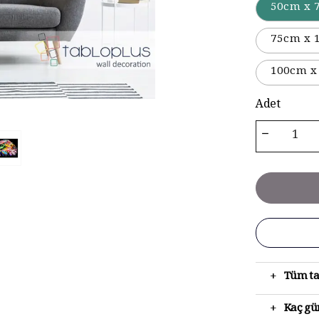
50cm x 
75cm x 
100cm x
Adet
+
Tüm ta
+
Kaç gün