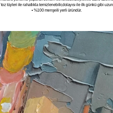
toz tüyleri ile rahatlıkla temizlenebilir,dolayısı ile ilk
g
ünkü gibi uzun y
• %100 menşeili yerli üründür.