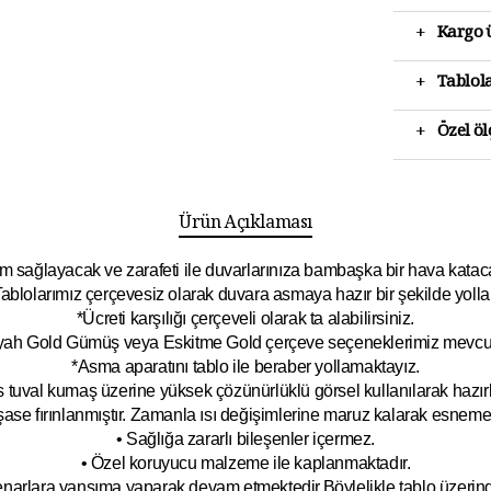
+
Kargo ü
+
Tablola
+
Özel ö
Ürün Açıklaması
 sağlayacak ve zarafeti ile duvarlarınıza bambaşka bir hava katacak 
ablolarımız çerçevesiz olarak duvara asmaya hazır bir şekilde yolla
*Ücreti karşılığı çerçeveli olarak ta alabilirsiniz.
yah Gold Gümüş veya Eskitme Gold çerçeve seçeneklerimiz mevcut
*Asma aparatını tablo ile beraber yollamaktayız.
 tuval kumaş üzerine yüksek çözünürlüklü görsel kullanılarak hazırl
şase fırınlanmıştır. Zamanla ısı değişimlerine maruz kalarak esnem
• Sağlığa zararlı bileşenler içermez.
• Özel koruyucu malzeme ile kaplanmak
tadır.
kenarlara yansıma yaparak devam etmektedir.Böyleli
kle tablo üzeri