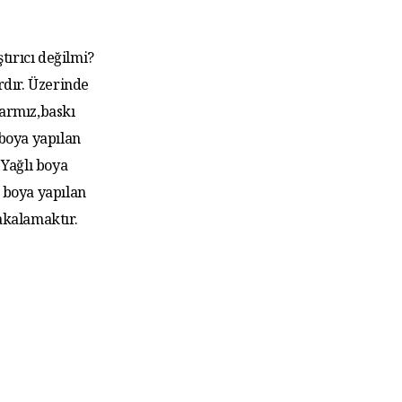
tırıcı değilmi?
rdır. Üzerinde
larmız,baskı
 boya yapılan
Yağlı boya
 boya yapılan
akalamaktır.