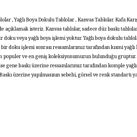
lolar , Yağlı Boya Dokulu Tablolar , Kanvas Tablolar. Kafa Karış
de açıklamak isteriz. Kanvas tablolar, sadece düz baskı tablola
r doku veya yağlı boya işlemi yoktur. Yağlı boya dokulu tablo
 bir doku işlemi sonrası ressamlarımız tarafından kısmi yağlı
 En populer ve en geniş koleksiyonumuzun bulunduğu gruptur. 
 ise gene baskı üzerine ressamlarımız tarafından komple yağlı
. Baskı üzerine yapılmasının sebebi, görsel ve renk standartı y