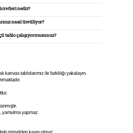
cretleri nedir?
rınız nasıl üretiliyor?
lçü tablo çalışıyormusunuz?
kanvas tablolarımız ile farklılığı yakalayın.
nmaktadır.
tur.
anmıştır.
e, yamulm
a yapmaz.
ndeki görselden kayıp olmaz.