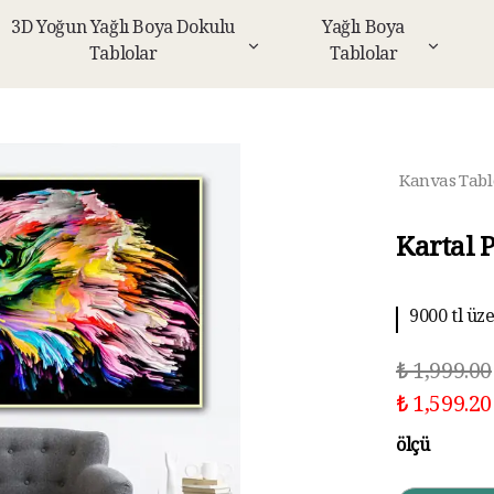
3D Yoğun Yağlı Boya Dokulu
Yağlı Boya
Tablolar
Tablolar
Kanvas Tabl
Kartal 
9000 tl üz
₺ 1,999.00
₺ 1,599.20
ölçü