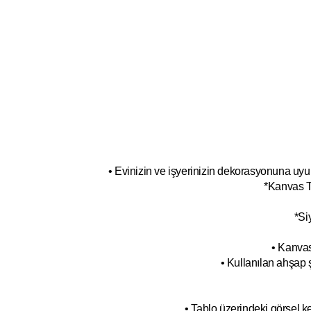
• Evinizin ve işyerinizin dekorasyonuna uyum
*Kanvas T
*Si
• Kanvas
• Kullanılan ahşap 
• Tablo üzerindeki görsel 