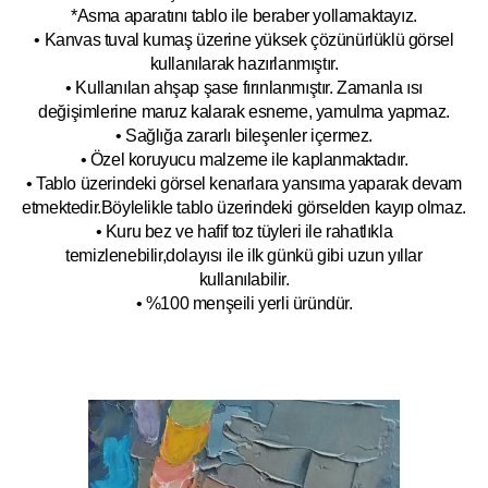
*Asma aparatını tablo ile beraber yollamaktayız.
• Kanvas tuval kumaş üzerine yüksek çözünürlüklü görsel
kullanılarak hazırlanmıştır.
• Kullanılan ahşap şase fırınlanmıştır. Zamanla ısı
değişimlerine maruz kalarak esneme, yamulm
a yapmaz.
• Sağlığa zararlı bileşenler içermez.
• Özel koruyucu malzeme ile kaplanmak
tadır.
• Tablo üzerindeki görsel kenarlara yansıma yaparak devam
etmektedir.Böyleli
kle tablo üzerindeki görselden kayıp olmaz.
• Kuru bez ve hafif toz tüyleri ile rahatlıkla
temizlenebilir,dolayısı ile ilk
g
ünkü gibi uzun yıllar
kullanılabilir.
• %100 menşeili yerli üründür.