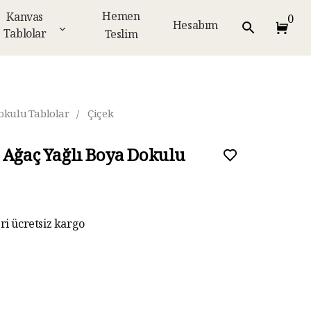
Hemen
Kanvas
0
Hesabım
Tablolar
Teslim
okulu Tablolar
/
Çiçek
 Ağaç Yağlı Boya Dokulu
eri ücretsiz kargo
ar taksit imkanı