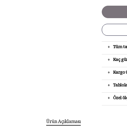
+
Tüm ta
+
Kaç gün
+
Kargo ü
+
Tablola
+
Özel ö
Ürün Açıklaması