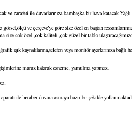
k ve zarafeti ile duvarlarınıza bambaşka bir hava katacak Yağlı B
görsel,ölçü ve çerçeve'ye göre size özel en baştan ressamlarımız
ma size cok özel ,cok kaliteli ,çok güzel bir tablo ulaştıracağımız
ğrafik ışık kaynaklarına,telefon veya monitör ayarlarınıza bağlı he
 değişimlerine maruz kalarak esneme, yamulma yapmaz.
ez.
 aparatı ile beraber duvara asmaya hazır bir şekilde yollanmaktadı