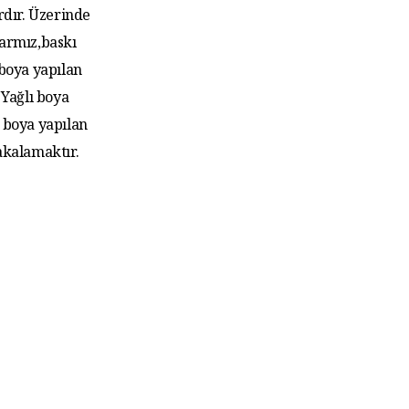
rdır. Üzerinde
larmız,baskı
 boya yapılan
Yağlı boya
 boya yapılan
akalamaktır.