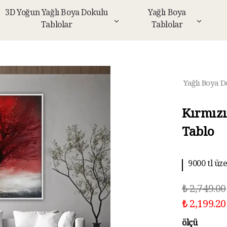
3D Yoğun Yağlı Boya Dokulu
Yağlı Boya
Tablolar
Tablolar
Yağlı Boya D
Kırmızı
Tablo
9000 tl üz
10 aya kad
₺ 2,749.00
₺ 2,199.20
ölçü