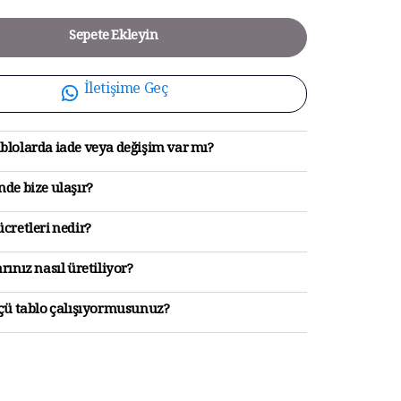
Sepete Ekleyin
İletişime Geç
blolarda iade veya değişim var mı?
de bize ulaşır?
cretleri nedir?
rınız nasıl üretiliyor?
lçü tablo çalışıyormusunuz?