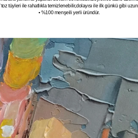
toz tüyleri ile rahatlıkla temizlenebilir,dolayısı ile ilk
g
ünkü gibi uzun y
• %100 menşeili yerli üründür.