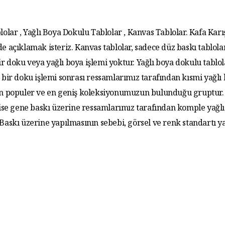
lolar , Yağlı Boya Dokulu Tablolar , Kanvas Tablolar. Kafa Karış
de açıklamak isteriz. Kanvas tablolar, sadece düz baskı tablola
r doku veya yağlı boya işlemi yoktur. Yağlı boya dokulu tablo
 bir doku işlemi sonrası ressamlarımız tarafından kısmi yağlı
 En populer ve en geniş koleksiyonumuzun bulunduğu gruptur. 
 ise gene baskı üzerine ressamlarımız tarafından komple yağlı
. Baskı üzerine yapılmasının sebebi, görsel ve renk standartı y