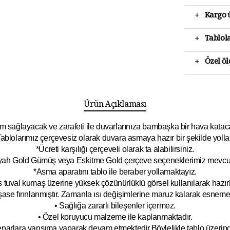
+
Kargo ü
+
Tablola
+
Özel ö
Ürün Açıklaması
 sağlayacak ve zarafeti ile duvarlarınıza bambaşka bir hava katacak 
ablolarımız çerçevesiz olarak duvara asmaya hazır bir şekilde yolla
*Ücreti karşılığı çerçeveli olarak ta alabilirsiniz.
yah Gold Gümüş veya Eskitme Gold çerçeve seçeneklerimiz mevcut
*Asma aparatını tablo ile beraber yollamaktayız.
 tuval kumaş üzerine yüksek çözünürlüklü görsel kullanılarak hazırl
şase fırınlanmıştır. Zamanla ısı değişimlerine maruz kalarak esnem
• Sağlığa zararlı bileşenler içermez.
• Özel koruyucu malzeme ile kaplanmak
tadır.
kenarlara yansıma yaparak devam etmektedir.Böyleli
kle tablo üzeri