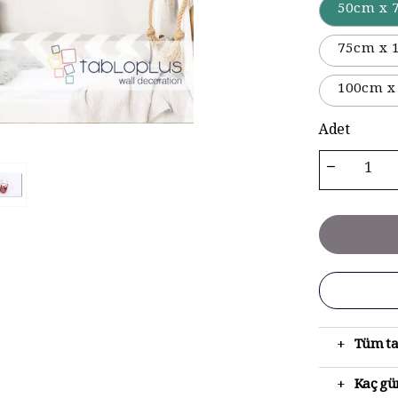
50cm x 
75cm x 
100cm x
Adet
+
Tüm ta
+
Kaç gün