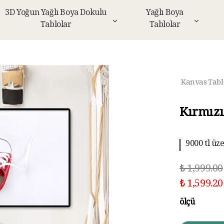
3D Yoğun Yağlı Boya Dokulu
Yağlı Boya
Tablolar
Tablolar
Kanvas Tabl
Kırmızı
9000 tl üz
₺ 1,999.00
₺ 1,599.20
ölçü