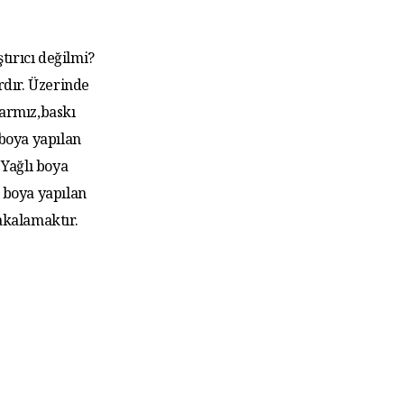
tırıcı değilmi?
rdır. Üzerinde
larmız,baskı
 boya yapılan
Yağlı boya
 boya yapılan
akalamaktır.