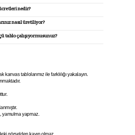
cretleri nedir?
rınız nasıl üretiliyor?
lçü tablo çalışıyormusunuz?
kanvas tablolarımız ile farklılığı yakalayın.
nmaktadır.
tur.
anmıştır.
e, yamulm
a yapmaz.
ndeki görselden kayıp olmaz.