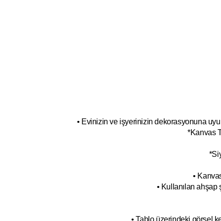
• Evinizin ve işyerinizin dekorasyonuna uyum
*Kanvas T
*Si
• Kanvas
• Kullanılan ahşap 
• Tablo üzerindeki görsel 