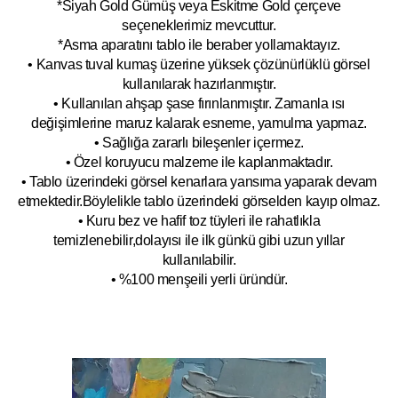
*Siyah Gold Gümüş veya Eskitme Gold çerçeve
seçeneklerimiz mevcuttur.
*Asma aparatını tablo ile beraber yollamaktayız.
• Kanvas tuval kumaş üzerine yüksek çözünürlüklü görsel
kullanılarak hazırlanmıştır.
• Kullanılan ahşap şase fırınlanmıştır. Zamanla ısı
değişimlerine maruz kalarak esneme, yamulm
a yapmaz.
• Sağlığa zararlı bileşenler içermez.
• Özel koruyucu malzeme ile kaplanmak
tadır.
• Tablo üzerindeki görsel kenarlara yansıma yaparak devam
etmektedir.Böyleli
kle tablo üzerindeki görselden kayıp olmaz.
• Kuru bez ve hafif toz tüyleri ile rahatlıkla
temizlenebilir,dolayısı ile ilk
g
ünkü gibi uzun yıllar
kullanılabilir.
• %100 menşeili yerli üründür.