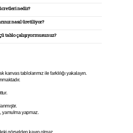
cretleri nedir?
rınız nasıl üretiliyor?
lçü tablo çalışıyormusunuz?
kanvas tablolarımız ile farklılığı yakalayın.
nmaktadır.
tur.
anmıştır.
e, yamulm
a yapmaz.
ndeki görselden kayıp olmaz.