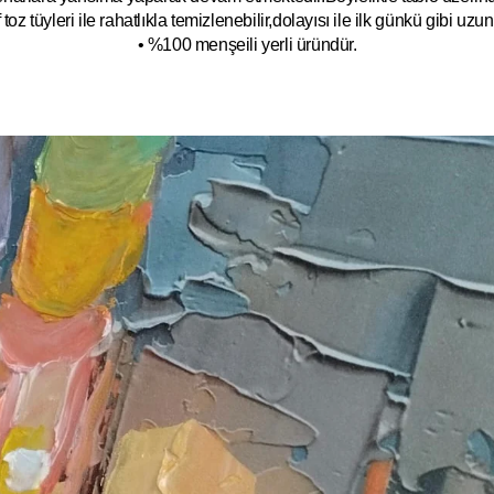
toz tüyleri ile rahatlıkla temizlenebilir,dolayısı ile ilk
g
ünkü gibi uzun y
• %100 menşeili yerli üründür.