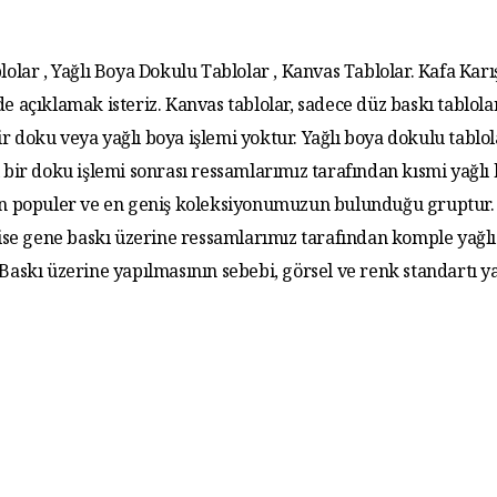
lolar , Yağlı Boya Dokulu Tablolar , Kanvas Tablolar. Kafa Karış
de açıklamak isteriz. Kanvas tablolar, sadece düz baskı tablola
r doku veya yağlı boya işlemi yoktur. Yağlı boya dokulu tablo
 bir doku işlemi sonrası ressamlarımız tarafından kısmi yağlı
 En populer ve en geniş koleksiyonumuzun bulunduğu gruptur. 
 ise gene baskı üzerine ressamlarımız tarafından komple yağlı
. Baskı üzerine yapılmasının sebebi, görsel ve renk standartı y