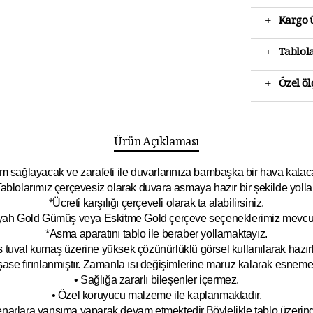
+
Kargo ü
+
Tablola
+
Özel ö
Ürün Açıklaması
 sağlayacak ve zarafeti ile duvarlarınıza bambaşka bir hava katacak 
ablolarımız çerçevesiz olarak duvara asmaya hazır bir şekilde yolla
*Ücreti karşılığı çerçeveli olarak ta alabilirsiniz.
yah Gold Gümüş veya Eskitme Gold çerçeve seçeneklerimiz mevcut
*Asma aparatını tablo ile beraber yollamaktayız.
 tuval kumaş üzerine yüksek çözünürlüklü görsel kullanılarak hazırl
şase fırınlanmıştır. Zamanla ısı değişimlerine maruz kalarak esnem
• Sağlığa zararlı bileşenler içermez.
• Özel koruyucu malzeme ile kaplanmak
tadır.
kenarlara yansıma yaparak devam etmektedir.Böyleli
kle tablo üzeri