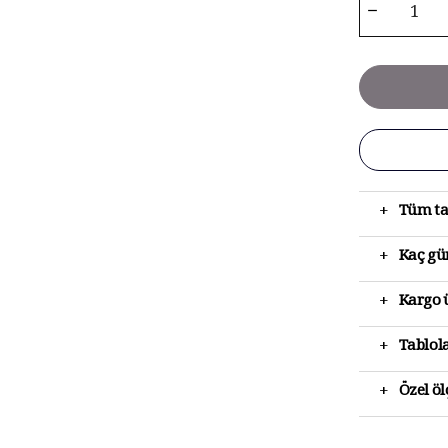
+
Tüm ta
+
Kaç gün
+
Kargo ü
+
Tablola
+
Özel ö