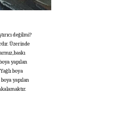
tırıcı değilmi?
rdır. Üzerinde
larmız,baskı
 boya yapılan
Yağlı boya
 boya yapılan
akalamaktır.