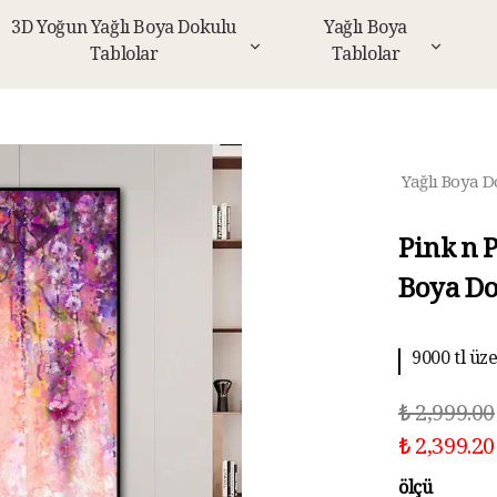
3D Yoğun Yağlı Boya Dokulu
Yağlı Boya
Tablolar
Tablolar
Yağlı Boya D
Pink n 
Boya Do
9000 tl üz
10 aya kad
₺ 2,999.00
₺ 2,399.20
ölçü