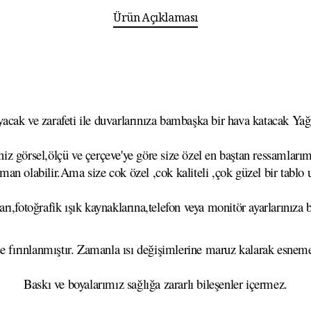
Ürün Açıklaması
cak ve zarafeti ile duvarlarınıza bambaşka bir hava katacak Yağlı
z görsel,ölçü ve çerçeve'ye göre size özel en baştan ressamlarımı
aman olabilir.Ama size cok özel ,cok kaliteli ,çok güzel bir tablo
rı,fotoğrafik ışık kaynaklarına,telefon veya monitör ayarlarınıza b
se fırınlanmıştır. Zamanla ısı değişimlerine maruz kalarak esn
Baskı ve boyalarımız sağlığa zararlı bileşenler içermez.