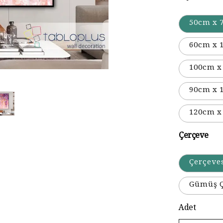
50cm x 
60cm x 
100cm x
90cm x 
120cm x
Çerçeve
Çerçeve
Gümüş Ç
Adet