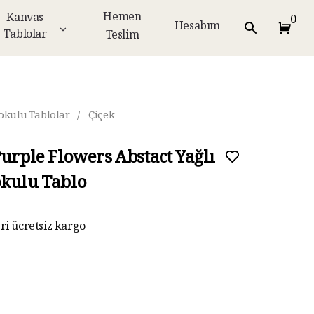
Hemen
Kanvas
0
Hesabım
Tablolar
Teslim
okulu Tablolar
/
Çiçek
Purple Flowers Abstact Yağlı
kulu Tablo
eri ücretsiz kargo
ar taksit imkanı