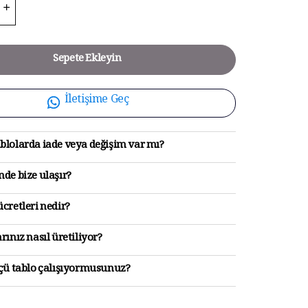
Sepete Ekleyin
İletişime Geç
blolarda iade veya değişim var mı?
de bize ulaşır?
cretleri nedir?
rınız nasıl üretiliyor?
lçü tablo çalışıyormusunuz?