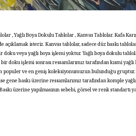
lolar , Yağlı Boya Dokulu Tablolar , Kanvas Tablolar. Kafa Karış
de açıklamak isteriz. Kanvas tablolar, sadece düz baskı tablola
r doku veya yağlı boya işlemi yoktur. Yağlı boya dokulu tablo
 bir doku işlemi sonrası ressamlarımız tarafından kısmi yağlı
 En populer ve en geniş koleksiyonumuzun bulunduğu gruptur. 
 ise gene baskı üzerine ressamlarımız tarafından komple yağlı
. Baskı üzerine yapılmasının sebebi, görsel ve renk standartı y