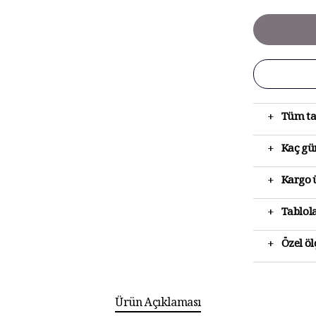
+
Tüm ta
+
Kaç gün
+
Kargo ü
+
Tablola
+
Özel ö
Ürün Açıklaması