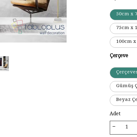
50cm x 
75cm x 
100cm x
Çerçeve
Çerçeve
Gümüş Ç
Beyaz Ç
Adet