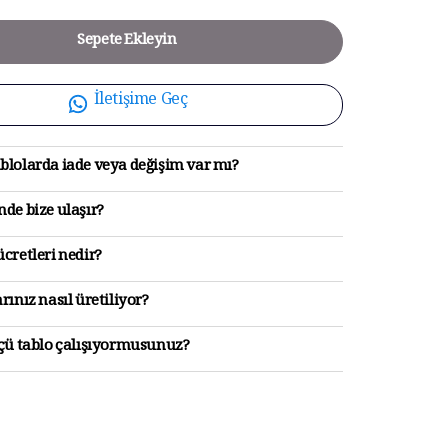
Sepete Ekleyin
İletişime Geç
blolarda iade veya değişim var mı?
de bize ulaşır?
cretleri nedir?
rınız nasıl üretiliyor?
lçü tablo çalışıyormusunuz?