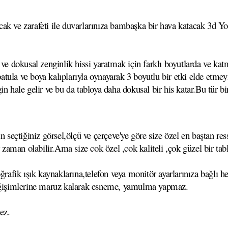
ak ve zarafeti ile duvarlarınıza bambaşka bir hava katacak 3d Yoğ
ve dokusal zenginlik hissi yaratmak için farklı boyutlarda ve katm
,spatula ve boya kalıplarıyla oynayarak 3 boyutlu bir etki elde et
n hale gelir ve bu da tabloya daha dokusal bir his katar.Bu tür bi
çtiğiniz görsel,ölçü ve çerçeve'ye göre size özel en baştan ressa
r zaman olabilir.Ama size cok özel ,cok kaliteli ,çok güzel bir tab
ğrafik ışık kaynaklarına,telefon veya monitör ayarlarınıza bağlı he
 değişimlerine maruz kalarak esneme, yamulma yapmaz.
ez.