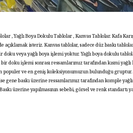
lolar , Yağlı Boya Dokulu Tablolar , Kanvas Tablolar. Kafa Karış
de açıklamak isteriz. Kanvas tablolar, sadece düz baskı tablola
r doku veya yağlı boya işlemi yoktur. Yağlı boya dokulu tablo
 bir doku işlemi sonrası ressamlarımız tarafından kısmi yağlı
 En populer ve en geniş koleksiyonumuzun bulunduğu gruptur. 
 ise gene baskı üzerine ressamlarımız tarafından komple yağlı
. Baskı üzerine yapılmasının sebebi, görsel ve renk standartı y