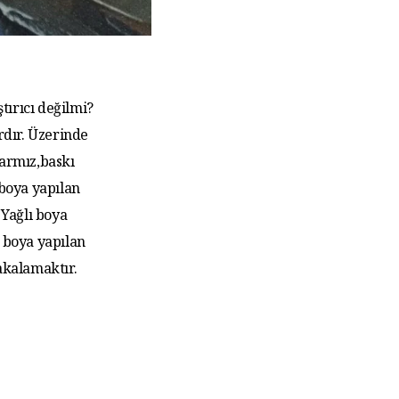
tırıcı değilmi?
rdır. Üzerinde
larmız,baskı
 boya yapılan
Yağlı boya
 boya yapılan
akalamaktır.