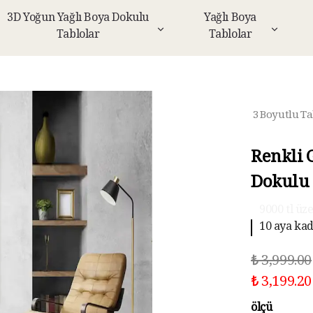
3D Yoğun Yağlı Boya Dokulu
Yağlı Boya
Tablolar
Tablolar
3 Boyutlu Ta
Renkli 
Dokulu 
10 aya kad
₺ 3,999.00
₺ 3,199.20
ölçü