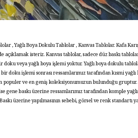
lolar , Yağlı Boya Dokulu Tablolar , Kanvas Tablolar. Kafa Karış
de açıklamak isteriz. Kanvas tablolar, sadece düz baskı tablola
r doku veya yağlı boya işlemi yoktur. Yağlı boya dokulu tablo
 bir doku işlemi sonrası ressamlarımız tarafından kısmi yağlı
 En populer ve en geniş koleksiyonumuzun bulunduğu gruptur. 
 ise gene baskı üzerine ressamlarımız tarafından komple yağlı
. Baskı üzerine yapılmasının sebebi, görsel ve renk standartı y