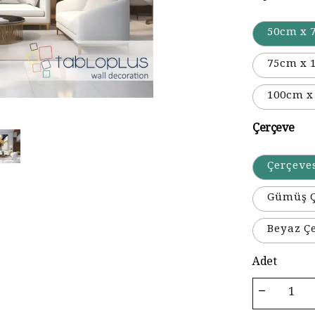
50cm x 
75cm x 
100cm x
Çerçeve
Çerçeve
Gümüş Ç
Beyaz Ç
Adet