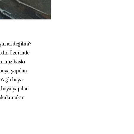
tırıcı değilmi?
rdır. Üzerinde
larmız,baskı
 boya yapılan
Yağlı boya
 boya yapılan
akalamaktır.