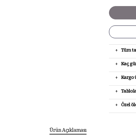
+
Tüm ta
+
Kaç gün
+
Kargo ü
+
Tablola
+
Özel ö
Ürün Açıklaması