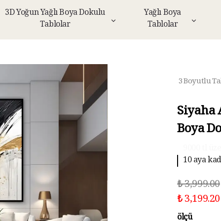
3D Yoğun Yağlı Boya Dokulu
Yağlı Boya
Tablolar
Tablolar
3 Boyutlu Ta
Siyaha 
Boya Do
10 aya kad
₺ 3,999.00
₺ 3,199.20
ölçü