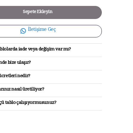
Sepete Ekleyin
İletişime Geç
blolarda iade veya değişim var mı?
de bize ulaşır?
cretleri nedir?
rınız nasıl üretiliyor?
lçü tablo çalışıyormusunuz?