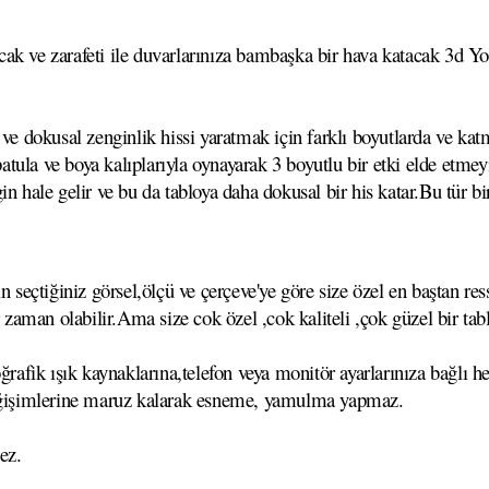
ak ve zarafeti ile duvarlarınıza bambaşka bir hava katacak 3d Yoğ
ve dokusal zenginlik hissi yaratmak için farklı boyutlarda ve katm
,spatula ve boya kalıplarıyla oynayarak 3 boyutlu bir etki elde et
n hale gelir ve bu da tabloya daha dokusal bir his katar.Bu tür bi
çtiğiniz görsel,ölçü ve çerçeve'ye göre size özel en baştan ressa
r zaman olabilir.Ama size cok özel ,cok kaliteli ,çok güzel bir tab
ğrafik ışık kaynaklarına,telefon veya monitör ayarlarınıza bağlı he
 değişimlerine maruz kalarak esneme, yamulma yapmaz.
ez.