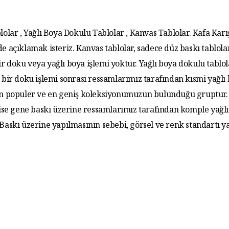
lolar , Yağlı Boya Dokulu Tablolar , Kanvas Tablolar. Kafa Karış
de açıklamak isteriz. Kanvas tablolar, sadece düz baskı tablola
r doku veya yağlı boya işlemi yoktur. Yağlı boya dokulu tablo
 bir doku işlemi sonrası ressamlarımız tarafından kısmi yağlı
 En populer ve en geniş koleksiyonumuzun bulunduğu gruptur. 
 ise gene baskı üzerine ressamlarımız tarafından komple yağlı
. Baskı üzerine yapılmasının sebebi, görsel ve renk standartı y