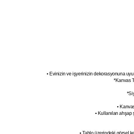
• Evinizin ve işyerinizin dekorasyonuna uyum
*Kanvas T
*Si
• Kanvas
• Kullanılan ahşap 
• Tablo üzerindeki görsel 