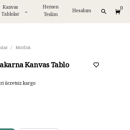
Hemen
Kanvas
0
Hesabım
Tablolar
Teslim
olar
/
Mutfak
akarna Kanvas Tablo
eri ücretsiz kargo
ar taksit imkanı