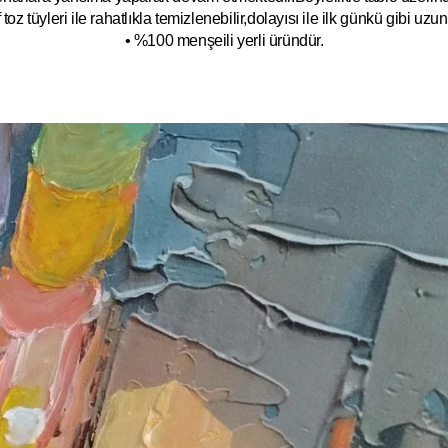
toz tüyleri ile rahatlıkla temizlenebilir,dolayısı ile ilk
g
ünkü gibi uzun y
• %100 menşeili yerli üründür.