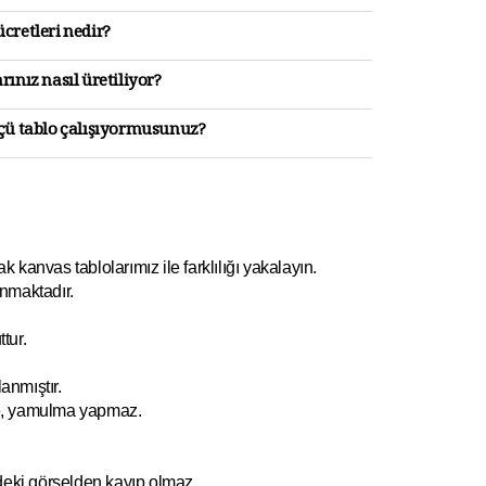
cretleri nedir?
rınız nasıl üretiliyor?
lçü tablo çalışıyormusunuz?
kanvas tablolarımız ile farklılığı yakalayın.
nmaktadır.
tur.
anmıştır.
e, yamulm
a yapmaz.
ndeki görselden kayıp olmaz.