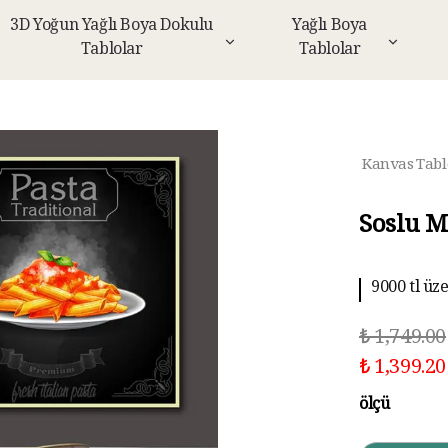
3D Yoğun Yağlı Boya Dokulu
Yağlı Boya
Tablolar
Tablolar
Kanvas Tabl
Soslu M
9000 tl üz
10 aya kad
₺ 1,749.00
₺ 1,399.20
ölçü