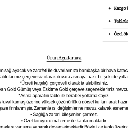
+
Kargo ü
+
Tablola
+
Özel ö
Ürün Açıklaması
 sağlayacak ve zarafeti ile duvarlarınıza bambaşka bir hava katacak 
ablolarımız çerçevesiz olarak duvara asmaya hazır bir şekilde yolla
*Ücreti karşılığı çerçeveli olarak ta alabilirsiniz.
yah Gold Gümüş veya Eskitme Gold çerçeve seçeneklerimiz mevcut
*Asma aparatını tablo ile beraber yollamaktayız.
 tuval kumaş üzerine yüksek çözünürlüklü görsel kullanılarak hazırl
şase fırınlanmıştır. Zamanla ısı değişimlerine maruz kalarak esnem
• Sağlığa zararlı bileşenler içermez.
• Özel koruyucu malzeme ile kaplanmak
tadır.
kenarlara yansıma yaparak devam etmektedir.Böyleli
kle tablo üzeri