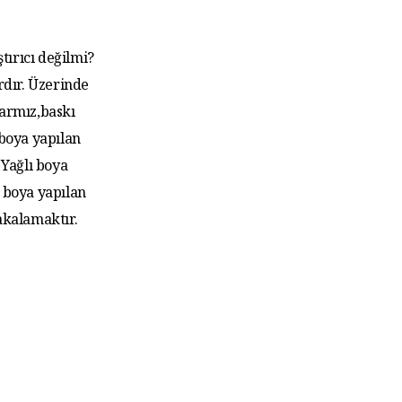
tırıcı değilmi?
rdır. Üzerinde
larmız,baskı
 boya yapılan
Yağlı boya
 boya yapılan
akalamaktır.