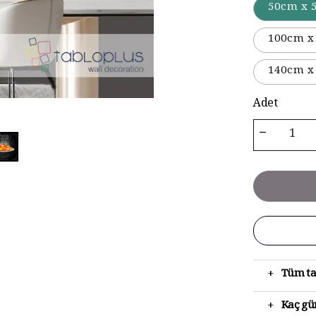
50cm x 
100cm x
140cm x
Adet
+
Tüm ta
+
Kaç gün