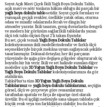
Soyut Açık Mavi Çiçek İkili Yağlı Boya Dokulu Tablo,
açık mavi ve nötr tonların hâkim olduğu iki parçalı bir
yağlı boya dokulu tablo
setidir. Soyut çiçek formları ve
yumuşak geçişli renkler, özellikle yatak odası, oturma
odası ve misafir odalarında ferah ve dingin bir
atmosfer yaratır. İkili tasarım, geniş duvarlarda dengeli
ve modern bir görünüm sağlar.İkili tablolarda yazan
ölçü tek tablo ölçüsü fiyat 2'li takım fiyatıdır.
Bu set, çiçek temalı
Yağlı Boya Dokulu Tablolar
koleksiyonunun ikili modellerindendir ve farklı ölçü
seçenekleriyle birçok mekâna uyum sağlayacak şekilde
tasarlanmıştır. Dokusal detaylar, her iki parçanın
yüzeyinde de ışığa göre değişen gölgeler oluşturarak üç
boyutlu bir his verir. İkili ve set halinde sunulan diğer
modeller için
3D Yoğun Yağlı Boya Dokulu Tablolar
ve
Yağlı Boya Dokulu Tablolar
koleksiyonlarımıza da göz
atabilirsin.
TabloPlus’ta tüm
3D Yoğun Yağlı Boya Dokulu
Tablolarımız
ve
yağlı boya dokulu tablolarımız
, seçtiğin
görsel, ölçü ve çerçeveye göre ressamlarımız
tarafından spatula ve fırça ile siparişe özel olarak
üretilir. Bu el işçiliği nedeniyle sana ulaşan tabloda çok
küçük renk veya ton farklılıkları olabilir; bu da her