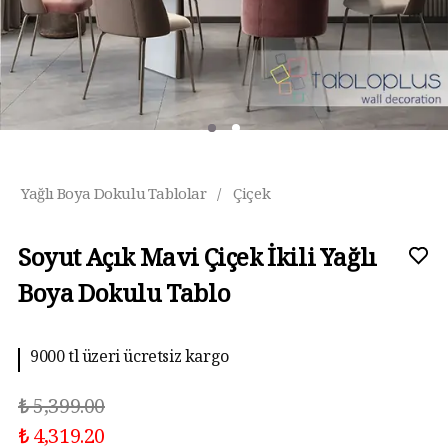
Yağlı Boya Dokulu Tablolar
/
Çiçek
Soyut Açık Mavi Çiçek İkili Yağlı
Boya Dokulu Tablo
9000 tl üzeri ücretsiz kargo
10 aya kadar taksit imkanı
₺ 5,399.00
₺ 4,319.20