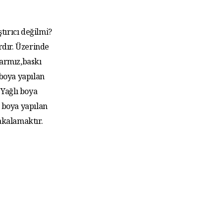
tırıcı değilmi?
rdır. Üzerinde
larmız,baskı
 boya yapılan
Yağlı boya
 boya yapılan
akalamaktır.