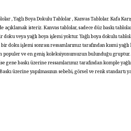
lolar , Yağlı Boya Dokulu Tablolar , Kanvas Tablolar. Kafa Karış
de açıklamak isteriz. Kanvas tablolar, sadece düz baskı tablola
r doku veya yağlı boya işlemi yoktur. Yağlı boya dokulu tablo
 bir doku işlemi sonrası ressamlarımız tarafından kısmi yağlı
 En populer ve en geniş koleksiyonumuzun bulunduğu gruptur. 
 ise gene baskı üzerine ressamlarımız tarafından komple yağlı
. Baskı üzerine yapılmasının sebebi, görsel ve renk standartı y