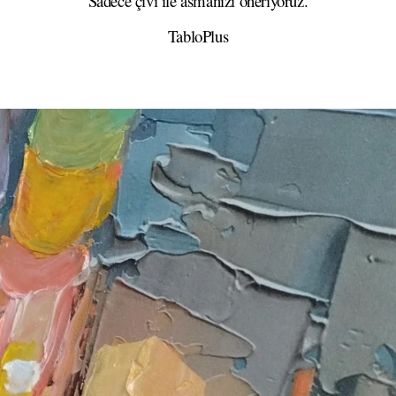
Sadece çivi ile asmanızı öneriyoruz.
TabloPlus