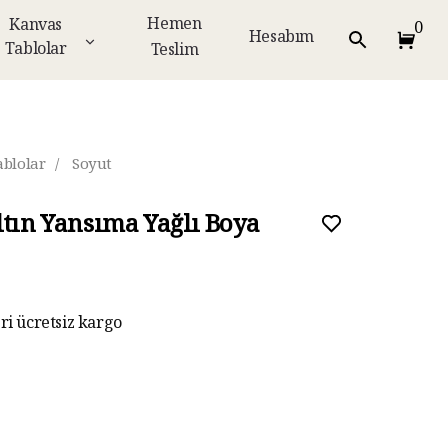
Hemen
Kanvas
0
Hesabım
Tablolar
Teslim
ablolar
/
Soyut
ltın Yansıma Yağlı Boya
eri ücretsiz kargo