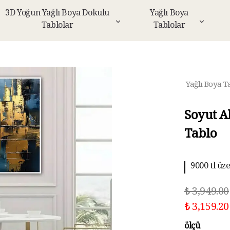
3D Yoğun Yağlı Boya Dokulu
Yağlı Boya
Tablolar
Tablolar
Yağlı Boya T
Soyut A
Tablo
9000 tl üz
₺ 3,949.00
₺ 3,159.20
ölçü