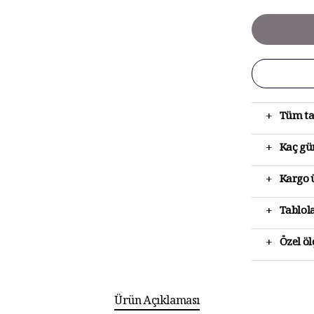
+
Tüm ta
+
Kaç gün
+
Kargo ü
+
Tablola
+
Özel ö
Ürün Açıklaması