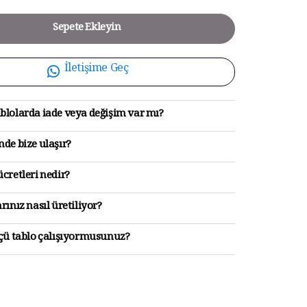
Sepete Ekleyin
İletişime Geç
blolarda iade veya değişim var mı?
de bize ulaşır?
cretleri nedir?
rınız nasıl üretiliyor?
lçü tablo çalışıyormusunuz?