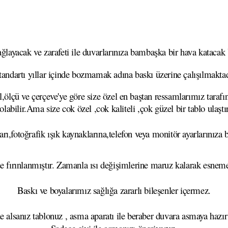
layacak ve zarafeti ile duvarlarınıza bambaşka bir hava katacak Ya
tandartı yıllar içinde bozmamak adına baskı üzerine çalışılmaktad
,ölçü ve çerçeve'ye göre size özel en baştan ressamlarımız tarafı
 olabilir.Ama size cok özel ,cok kaliteli ,çok güzel bir tablo ulaşt
rı,fotoğrafik ışık kaynaklarına,telefon veya monitör ayarlarınıza b
se fırınlanmıştır. Zamanla ısı değişimlerine maruz kalarak esn
Baskı ve boyalarımız sağlığa zararlı bileşenler içermez.
e alsanız tablonuz , asma aparatı ile beraber duvara asmaya hazır