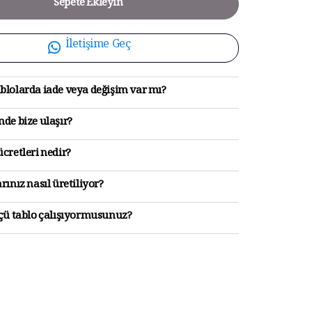
Sepete Ekleyin
İletişime Geç
blolarda iade veya değişim var mı?
de bize ulaşır?
cretleri nedir?
rınız nasıl üretiliyor?
lçü tablo çalışıyormusunuz?