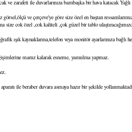
k ve zarafeti ile duvarlarınıza bambaşka bir hava katacak Yağlı B
görsel,ölçü ve çerçeve'ye göre size özel en baştan ressamlarımız
ma size cok özel ,cok kaliteli ,çok güzel bir tablo ulaştıracağımız
ğrafik ışık kaynaklarına,telefon veya monitör ayarlarınıza bağlı he
 değişimlerine maruz kalarak esneme, yamulma yapmaz.
ez.
 aparatı ile beraber duvara asmaya hazır bir şekilde yollanmaktadı