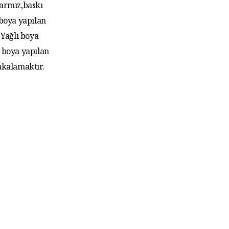
larmız,baskı
 boya yapılan
Yağlı boya
 boya yapılan
akalamaktır.