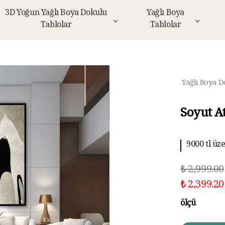
3D Yoğun Yağlı Boya Dokulu
Yağlı Boya
Tablolar
Tablolar
Yağlı Boya D
Soyut A
9000 tl üz
₺ 2,999.00
₺ 2,399.20
ölçü