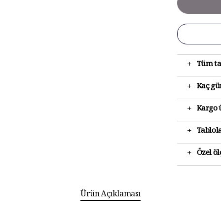
+
Tüm ta
+
Kaç gün
+
Kargo ü
+
Tablola
+
Özel ö
Ürün Açıklaması