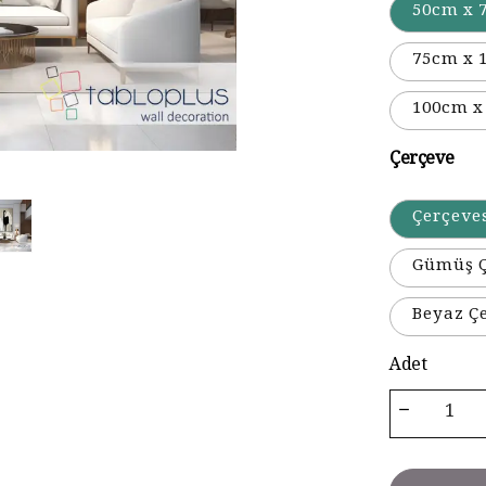
50cm x 
75cm x 
100cm x
Çerçeve
Çerçeve
Gümüş Ç
Beyaz Ç
Adet