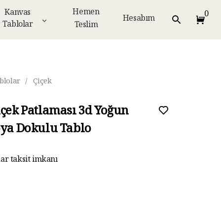
Hemen
Kanvas
0
Hesabım
Tablolar
Teslim
blolar
/
Çiçek
içek Patlaması 3d Yoğun
oya Dokulu Tablo
ar taksit imkanı