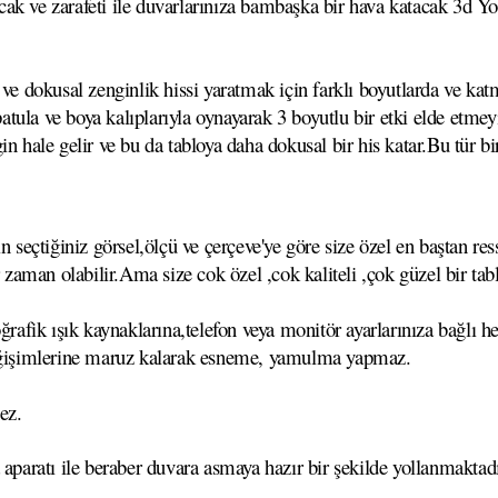
ak ve zarafeti ile duvarlarınıza bambaşka bir hava katacak 3d Yoğ
ve dokusal zenginlik hissi yaratmak için farklı boyutlarda ve katm
,spatula ve boya kalıplarıyla oynayarak 3 boyutlu bir etki elde et
n hale gelir ve bu da tabloya daha dokusal bir his katar.Bu tür bi
çtiğiniz görsel,ölçü ve çerçeve'ye göre size özel en baştan ressa
r zaman olabilir.Ama size cok özel ,cok kaliteli ,çok güzel bir tab
ğrafik ışık kaynaklarına,telefon veya monitör ayarlarınıza bağlı he
 değişimlerine maruz kalarak esneme, yamulma yapmaz.
ez.
 aparatı ile beraber duvara asmaya hazır bir şekilde yollanmaktadı