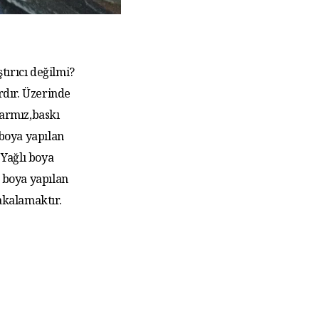
tırıcı değilmi?
rdır. Üzerinde
larmız,baskı
 boya yapılan
Yağlı boya
 boya yapılan
akalamaktır.