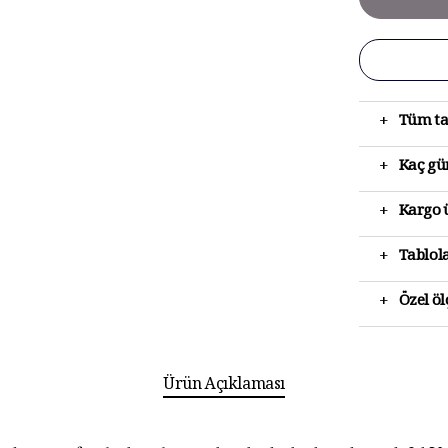
+
Tüm ta
+
Kaç gün
+
Kargo ü
+
Tablola
+
Özel ö
Ürün Açıklaması