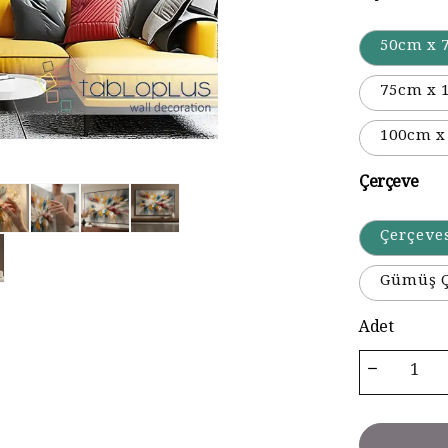
50cm x 
75cm x 
100cm x
Çerçeve
Çerçeve
Gümüş Ç
Adet