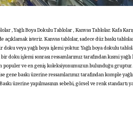
lolar , Yağlı Boya Dokulu Tablolar , Kanvas Tablolar. Kafa Karış
de açıklamak isteriz. Kanvas tablolar, sadece düz baskı tablola
r doku veya yağlı boya işlemi yoktur. Yağlı boya dokulu tablo
 bir doku işlemi sonrası ressamlarımız tarafından kısmi yağlı
 En populer ve en geniş koleksiyonumuzun bulunduğu gruptur. 
 ise gene baskı üzerine ressamlarımız tarafından komple yağlı
. Baskı üzerine yapılmasının sebebi, görsel ve renk standartı y