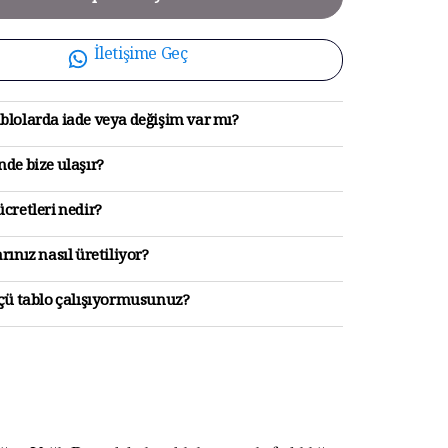
İletişime Geç
blolarda iade veya değişim var mı?
de bize ulaşır?
cretleri nedir?
rınız nasıl üretiliyor?
lçü tablo çalışıyormusunuz?