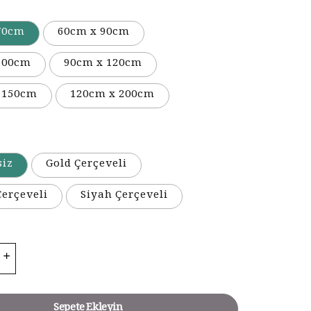
70cm
60cm x 90cm
100cm
90cm x 120cm
 150cm
120cm x 200cm
siz
Gold Çerçeveli
erçeveli
Siyah Çerçeveli
Sepete Ekleyin