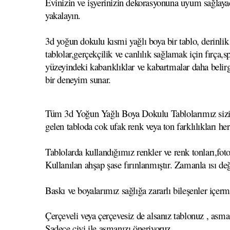
Evinizin ve işyerinizin dekorasyonuna uyum sağlayac
yakalayın.
3d yoğun dokulu kısmi yağlı boya bir tablo, derinlik 
tablolar,gerçekçilik ve canlılık sağlamak için fırça
yüzeyindeki kabarıklıklar ve kabartmalar daha belirgi
bir deneyim sunar.
Tüm 3d Yoğun Yağlı Boya Dokulu Tablolarımız sizin se
gelen tabloda cok ufak renk veya ton farklılıkları he
Tablolarda kullandığımız renkler ve renk tonları,foto
Kullanılan ahşap şase fırınlanmıştır. Zamanla ısı
Baskı ve boyalarımız sağlığa zararlı bileşenler içerm
Çerçeveli veya çerçevesiz de alsanız tablonuz , asma
Sadece çivi ile asmanızı öneriyoruz.