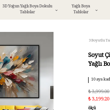
3D Yoğun Yağlı Boya Dokulu
Yağlı Boya
Tablolar
Tablolar
3 Boyutlu Ta
Soyut Ç
Yağlı B
10 aya kad
₺ 3,999.00
₺ 3,199.20
ölçü