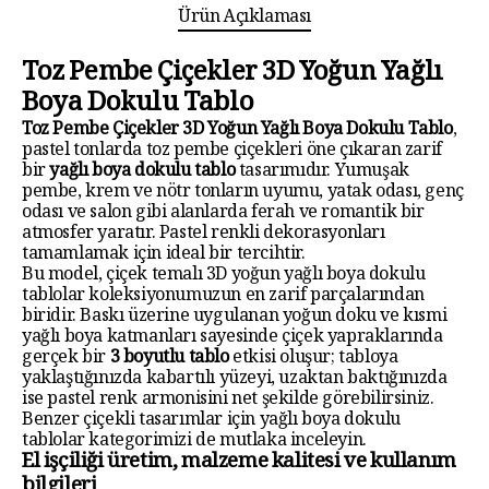
Ürün Açıklaması
Toz Pembe Çiçekler 3D Yoğun Yağlı
Boya Dokulu Tablo
Toz Pembe Çiçekler 3D Yoğun Yağlı Boya Dokulu Tablo
,
pastel tonlarda toz pembe çiçekleri öne çıkaran zarif
bir
yağlı boya dokulu tablo
tasarımıdır. Yumuşak
pembe, krem ve nötr tonların uyumu, yatak odası, genç
odası ve salon gibi alanlarda ferah ve romantik bir
atmosfer yaratır. Pastel renkli dekorasyonları
tamamlamak için ideal bir tercihtir.
Bu model, çiçek temalı
3D yoğun yağlı boya dokulu
tablolar
koleksiyonumuzun en zarif parçalarından
biridir. Baskı üzerine uygulanan yoğun doku ve kısmi
yağlı boya katmanları sayesinde çiçek yapraklarında
gerçek bir
3 boyutlu tablo
etkisi oluşur; tabloya
yaklaştığınızda kabartılı yüzeyi, uzaktan baktığınızda
ise pastel renk armonisini net şekilde görebilirsiniz.
Benzer çiçekli tasarımlar için
yağlı boya dokulu
tablolar
kategorimizi de mutlaka inceleyin.
El işçiliği üretim, malzeme kalitesi ve kullanım
bilgileri