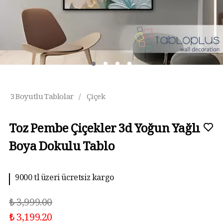
3 Boyutlu Tablolar
/
Çiçek
Toz Pembe Çiçekler 3d Yoğun Yağlı
Boya Dokulu Tablo
9000 tl üzeri ücretsiz kargo
10 aya kadar taksit imkanı
₺ 3,999.00
₺ 3,199.20