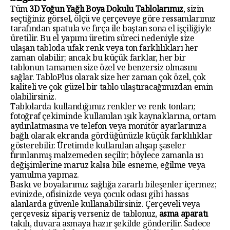
Tüm
3D Yoğun Yağlı Boya Dokulu Tablolarımız
, sizin
seçtiğiniz görsel, ölçü ve çerçeveye göre ressamlarımız
tarafından spatula ve fırça ile baştan sona el işçiliğiyle
üretilir. Bu el yapımı üretim süreci nedeniyle size
ulaşan tabloda ufak renk veya ton farklılıkları her
zaman olabilir; ancak bu küçük farklar, her bir
tablonun tamamen size özel ve benzersiz olmasını
sağlar. TabloPlus olarak size her zaman çok özel, çok
kaliteli ve çok güzel bir tablo ulaştıracağımızdan emin
olabilirsiniz.
Tablolarda kullandığımız renkler ve renk tonları;
fotoğraf çekiminde kullanılan ışık kaynaklarına, ortam
aydınlatmasına ve telefon veya monitör ayarlarınıza
bağlı olarak ekranda gördüğünüzle küçük farklılıklar
gösterebilir. Üretimde kullanılan ahşap şaseler
fırınlanmış malzemeden seçilir; böylece zamanla ısı
değişimlerine maruz kalsa bile esneme, eğilme veya
yamulma yapmaz.
Baskı ve boyalarımız sağlığa zararlı bileşenler içermez;
evinizde, ofisinizde veya çocuk odası gibi hassas
alanlarda güvenle kullanabilirsiniz. Çerçeveli veya
çerçevesiz sipariş verseniz de tablonuz,
asma aparatı
takılı, duvara asmaya hazır şekilde gönderilir. Sadece