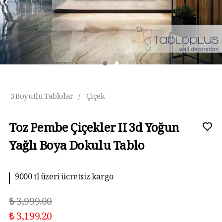
3 Boyutlu Tablolar
/
Çiçek
Toz Pembe Çiçekler II 3d Yoğun
Yağlı Boya Dokulu Tablo
9000 tl üzeri ücretsiz kargo
10 aya kadar taksit imkanı
₺ 3,999.00
₺ 3,199.20