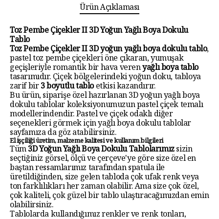
Ürün Açıklaması
Toz Pembe Çiçekler II 3D Yoğun Yağlı Boya Dokulu
Tablo
Toz Pembe Çiçekler II 3D yoğun yağlı boya dokulu tablo
,
pastel toz pembe çiçekleri öne çıkaran, yumuşak
geçişleriyle romantik bir hava veren
yağlı boya tablo
tasarımıdır. Çiçek bölgelerindeki yoğun doku, tabloya
zarif bir
3 boyutlu tablo
etkisi kazandırır.
Bu ürün, siparişe özel hazırlanan
3D yoğun yağlı boya
dokulu tablolar
koleksiyonumuzun pastel çiçek temalı
modellerindendir. Pastel ve çiçek odaklı diğer
seçenekleri görmek için
yağlı boya dokulu tablolar
sayfamıza da göz atabilirsiniz.
El işçiliği üretim, malzeme kalitesi ve kullanım bilgileri
Tüm
3D Yoğun Yağlı Boya Dokulu Tablolarımız
sizin
seçtiğiniz görsel, ölçü ve çerçeve'ye göre size özel en
baştan ressamlarımız tarafından spatula ile
üretildiğinden, size gelen tabloda çok ufak renk veya
ton farklılıkları her zaman olabilir. Ama size çok özel,
çok kaliteli, çok güzel bir tablo ulaştıracağımızdan emin
olabilirsiniz.
Tablolarda kullandığımız renkler ve renk tonları,