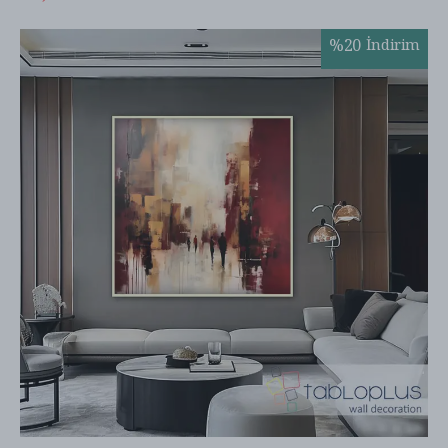
%
20
İndirim