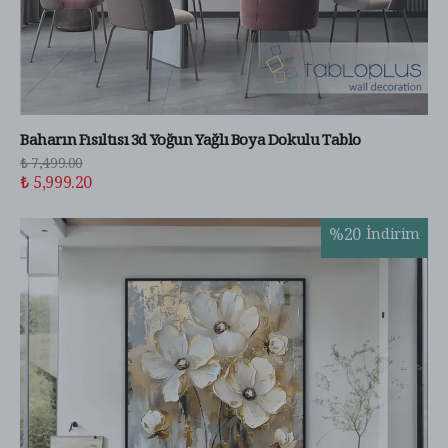
Baharın Fısıltısı 3d Yoğun Yağlı Boya Dokulu Tablo
₺ 7,499.00
₺ 5,999.20
%
20
İndirim