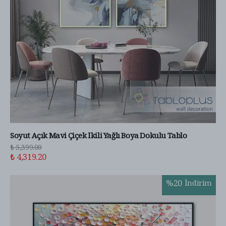
Soyut Açık Mavi Çiçek İkili Yağlı Boya Dokulu Tablo
₺ 5,399.00
₺ 4,319.20
%
20
İndirim