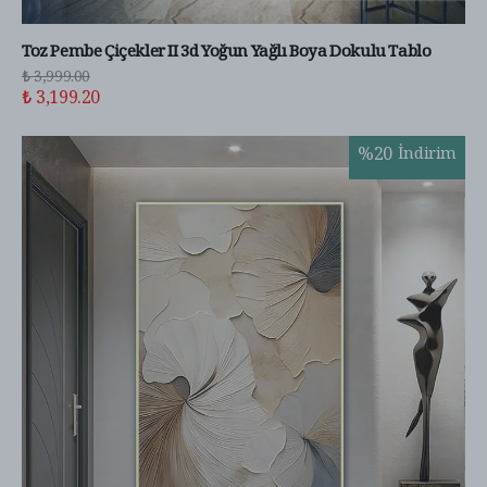
Toz Pembe Çiçekler II 3d Yoğun Yağlı Boya Dokulu Tablo
₺ 3,999.00
₺ 3,199.20
%
20
İndirim