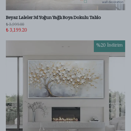
Beyaz Laleler 3d Yoğun Yağlı Boya Dokulu Tablo
₺ 3,999.00
₺ 3,199.20
%
20
İndirim