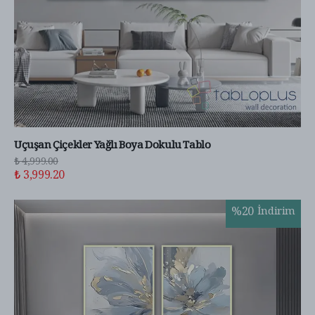
Uçuşan Çiçekler Yağlı Boya Dokulu Tablo
₺ 4,999.00
₺ 3,999.20
%
20
İndirim