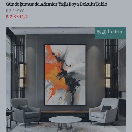
Gündoğumunda Adımlar Yağlı Boya Dokulu Tablo
₺ 3,349.00
₺ 2,679.20
%
20
İndirim