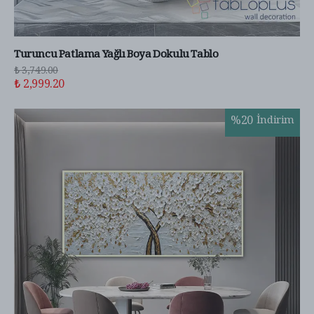
Turuncu Patlama Yağlı Boya Dokulu Tablo
₺ 3,749.00
₺ 2,999.20
%
20
İndirim