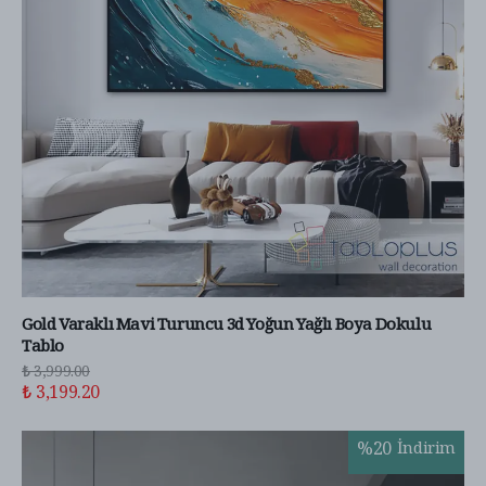
Gold Varaklı Mavi Turuncu 3d Yoğun Yağlı Boya Dokulu
Tablo
₺ 3,999.00
₺ 3,199.20
%
20
İndirim