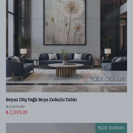
Beyaz Düş Yağlı Boya Dokulu Tablo
₺ 2,999.00
₺ 2,399.20
%
20
İndirim