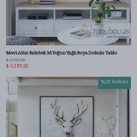
Mavi Altın Kelebek 3d Yoğun Yağlı Boya Dokulu Tablo
₺ 3,999.00
₺ 3,199.20
%
20
İndirim