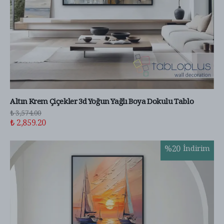
Altın Krem Çiçekler 3d Yoğun Yağlı Boya Dokulu Tablo
₺ 3,574.00
₺ 2,859.20
%
20
İndirim