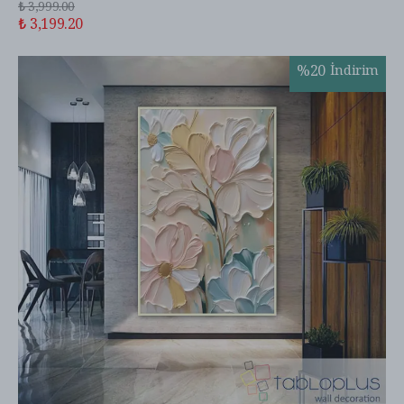
₺ 3,999.00
₺ 3,199.20
%
20
İndirim