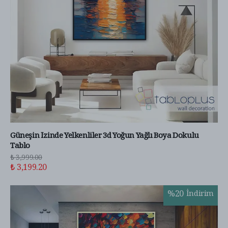
Güneşin İzinde Yelkenliler 3d Yoğun Yağlı Boya Dokulu
Tablo
₺ 3,999.00
₺ 3,199.20
%
20
İndirim