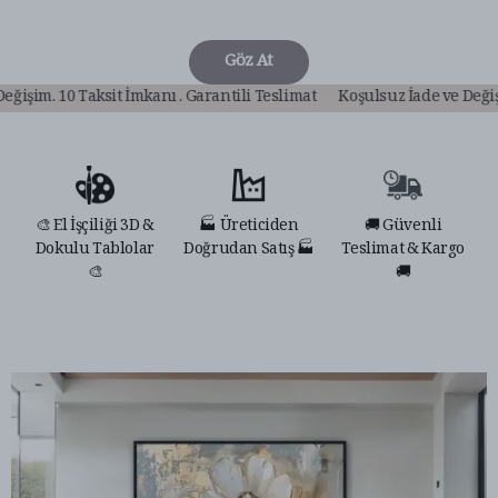
Göz At
li Teslimat
Koşulsuz İade ve Değişim. 10 Taksit İmkanı . Garantili T
🎨 El İşçiliği 3D &
🏭 Üreticiden
🚚 Güvenli
Dokulu Tablolar
Doğrudan Satış 🏭
Teslimat & Kargo
🎨
🚚