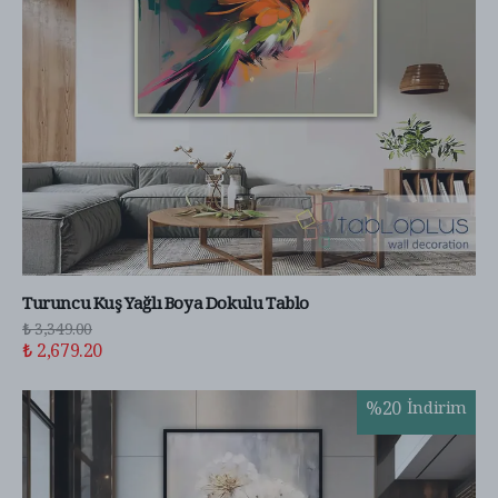
Turuncu Kuş Yağlı Boya Dokulu Tablo
₺ 3,349.00
₺ 2,679.20
%
20
İndirim