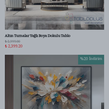
Altın Turnalar Yağlı Boya Dokulu Tablo
₺ 2,999.00
₺ 2,399.20
%
20
İndirim