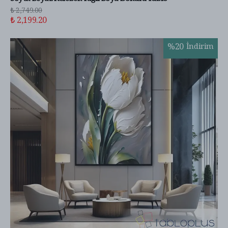
₺ 2,749.00
₺ 2,199.20
%
20
İndirim