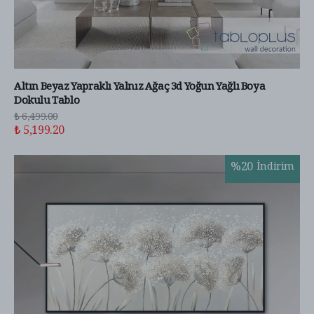
Altın Beyaz Yapraklı Yalnız Ağaç 3d Yoğun Yağlı Boya
Dokulu Tablo
₺ 6,499.00
₺ 5,199.20
%
20
İndirim