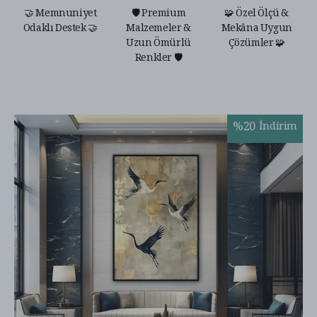
🤝 Memnuniyet
🛡️ Premium
🧩 Özel Ölçü &
Odaklı Destek 🤝
Malzemeler &
Mekâna Uygun
Uzun Ömürlü
Çözümler 🧩
Renkler 🛡️
%
20
İndirim