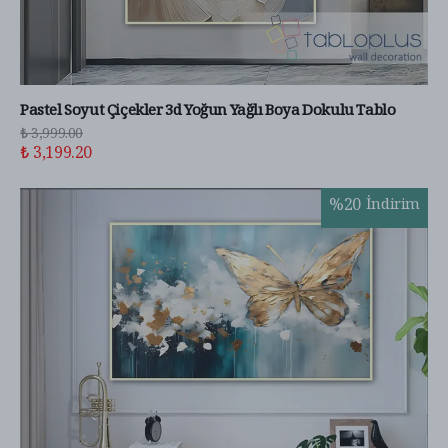
Pastel Soyut Çiçekler 3d Yoğun Yağlı Boya Dokulu Tablo
₺ 3,999.00
₺ 3,199.20
%
20
İndirim