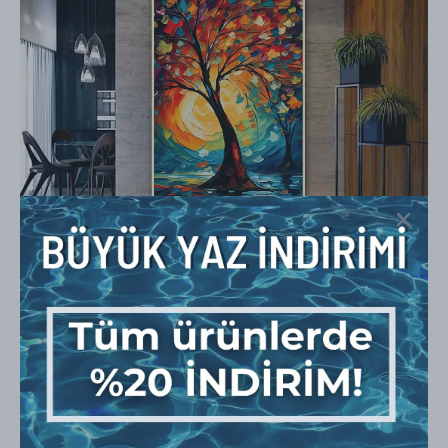
Renkli Yapraklı Hayat Ağacı 3d Yoğun Yağlı Boya Dokulu
Tablo
₺ 4,749.00
₺ 3,799.20