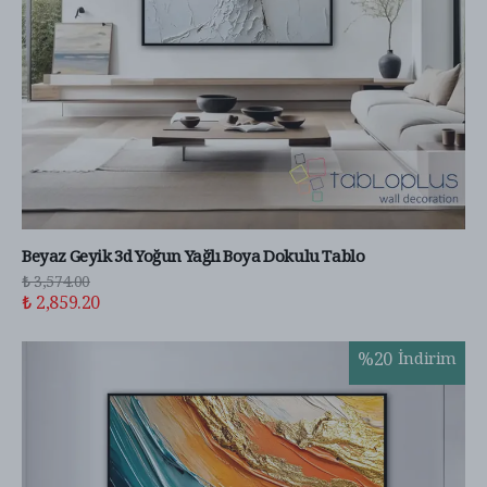
Beyaz Geyik 3d Yoğun Yağlı Boya Dokulu Tablo
₺ 3,574.00
₺ 2,859.20
%
20
İndirim