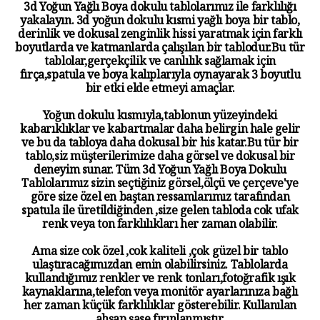
3d Yoğun Yağlı Boya dokulu tablolarımız ile farklılığı
yakalayın. 3d yoğun dokulu kısmi yağlı boya bir tablo,
derinlik ve dokusal zenginlik hissi yaratmak için farklı
boyutlarda ve katmanlarda çalışılan bir tablodur.Bu tür
tablolar,gerçekçilik ve canlılık sağlamak için
fırça,spatula ve boya kalıplarıyla oynayarak 3 boyutlu
bir etki elde etmeyi amaçlar.
Yoğun dokulu kısmıyla,tablonun yüzeyindeki
kabarıklıklar ve kabartmalar daha belirgin hale gelir
ve bu da tabloya daha dokusal bir his katar.Bu tür bir
tablo,siz müşterilerimize daha görsel ve dokusal bir
deneyim sunar. Tüm 3d Yoğun Yağlı Boya Dokulu
Tablolarımız sizin seçtiğiniz görsel,ölçü ve çerçeve'ye
göre size özel en baştan ressamlarımız tarafından
spatula ile üretildiğinden ,size gelen tabloda cok ufak
renk veya ton farklılıkları her zaman olabilir.
Ama size cok özel ,cok kaliteli ,çok güzel bir tablo
ulaştıracağımızdan emin olabilirsiniz. Tablolarda
kullandığımız renkler ve renk tonları,fotoğrafik ışık
kaynaklarına,telefon veya monitör ayarlarınıza bağlı
her zaman küçük farklılıklar gösterebilir. Kullanılan