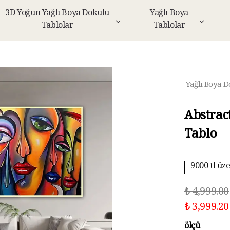
3D Yoğun Yağlı Boya Dokulu
Yağlı Boya
Tablolar
Tablolar
Yağlı Boya D
Abstrac
Tablo
9000 tl üz
10 aya kad
₺ 4,999.00
₺ 3,999.20
ölçü