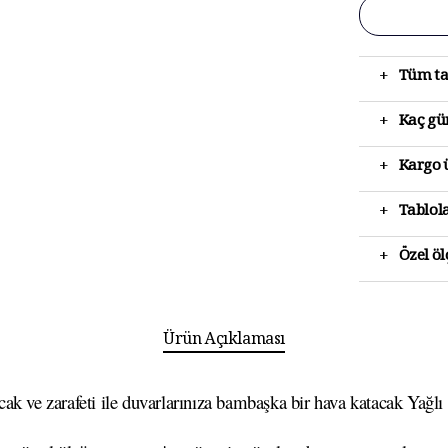
+
Tüm ta
+
Kaç gün
+
Kargo ü
+
Tablola
+
Özel ö
Ürün Açıklaması
k ve zarafeti ile duvarlarınıza bambaşka bir hava katacak Yağlı B