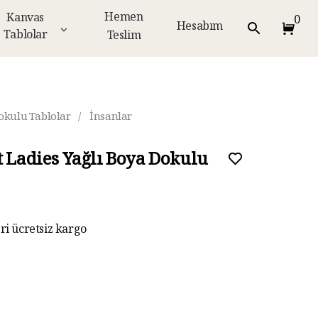
Hemen
Kanvas
0
Hesabım
Tablolar
Teslim
okulu Tablolar
/
İnsanlar
t Ladies Yağlı Boya Dokulu
eri ücretsiz kargo
ar taksit imkanı