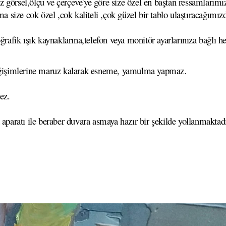
görsel,ölçü ve çerçeve'ye göre size özel en baştan ressamlarımız
ma size cok özel ,cok kaliteli ,çok güzel bir tablo ulaştıracağımız
ğrafik ışık kaynaklarına,telefon veya monitör ayarlarınıza bağlı he
 değişimlerine maruz kalarak esneme, yamulma yapmaz.
ez.
 aparatı ile beraber duvara asmaya hazır bir şekilde yollanmaktadı