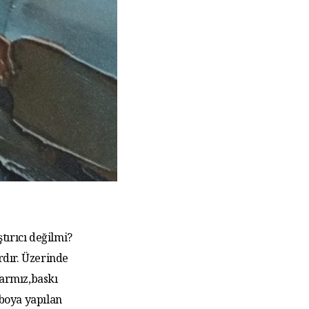
tırıcı değilmi?
rdır. Üzerinde
larmız,baskı
 boya yapılan