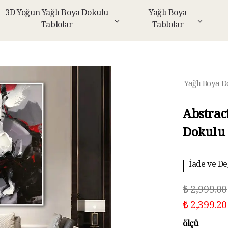
3D Yoğun Yağlı Boya Dokulu
Yağlı Boya
Tablolar
Tablolar
Yağlı Boya D
Abstrac
Dokulu 
9000 tl üz
₺ 2,999.00
₺ 2,399.20
ölçü