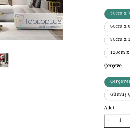
50cm x 
80cm x 
90cm x 
120cm x
Çerçeve
Çerçeve
Gümüş Ç
Adet