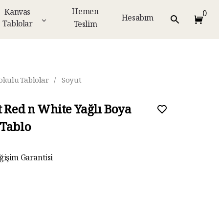
Hemen
Kanvas
0
Hesabım
Tablolar
Teslim
okulu Tablolar
/
Soyut
t Red n White Yağlı Boya
Tablo
eri ücretsiz kargo