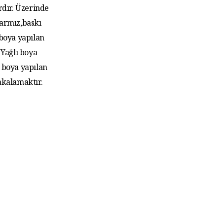
rdır. Üzerinde
larmız,baskı
 boya yapılan
Yağlı boya
 boya yapılan
akalamaktır.