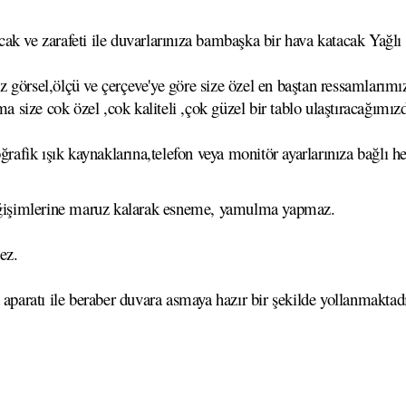
k ve zarafeti ile duvarlarınıza bambaşka bir hava katacak Yağlı B
görsel,ölçü ve çerçeve'ye göre size özel en baştan ressamlarımız
ma size cok özel ,cok kaliteli ,çok güzel bir tablo ulaştıracağımız
ğrafik ışık kaynaklarına,telefon veya monitör ayarlarınıza bağlı he
 değişimlerine maruz kalarak esneme, yamulma yapmaz.
ez.
 aparatı ile beraber duvara asmaya hazır bir şekilde yollanmaktadı