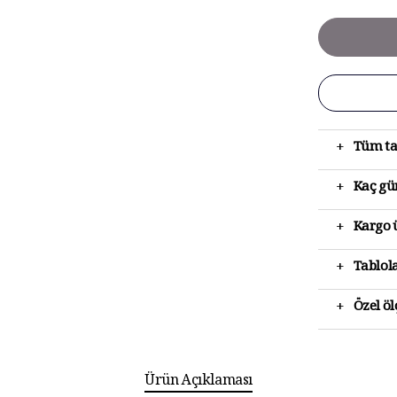
+
Tüm ta
+
Kaç gün
+
Kargo ü
+
Tablola
+
Özel ö
Ürün Açıklaması