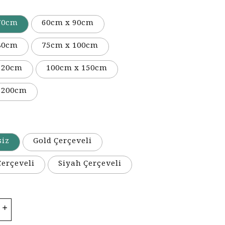
70cm
60cm x 90cm
80cm
75cm x 100cm
120cm
100cm x 150cm
 200cm
siz
Gold Çerçeveli
erçeveli
Siyah Çerçeveli