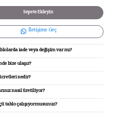
Sepete Ekleyin
İletişime Geç
blolarda iade veya değişim var mı?
de bize ulaşır?
cretleri nedir?
rınız nasıl üretiliyor?
lçü tablo çalışıyormusunuz?