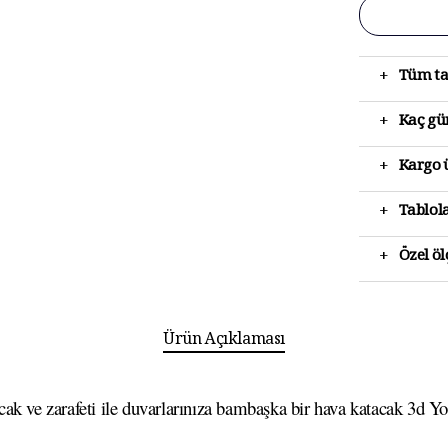
+
Tüm ta
+
Kaç gün
+
Kargo ü
+
Tablola
+
Özel ö
Ürün Açıklaması
ak ve zarafeti ile duvarlarınıza bambaşka bir hava katacak 3d Yoğ