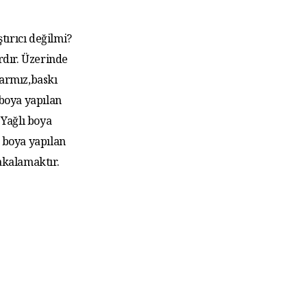
tırıcı değilmi?
rdır. Üzerinde
larmız,baskı
 boya yapılan
Yağlı boya
 boya yapılan
akalamaktır.