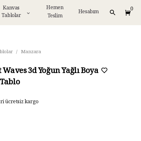
Hemen
Kanvas
0
Hesabım
Tablolar
Teslim
blolar
/
Manzara
t Waves 3d Yoğun Yağlı Boya
Tablo
eri ücretsiz kargo
ar taksit imkanı