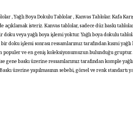
lolar , Yağlı Boya Dokulu Tablolar , Kanvas Tablolar. Kafa Karış
de açıklamak isteriz. Kanvas tablolar, sadece düz baskı tablola
r doku veya yağlı boya işlemi yoktur. Yağlı boya dokulu tablo
 bir doku işlemi sonrası ressamlarımız tarafından kısmi yağlı
 En populer ve en geniş koleksiyonumuzun bulunduğu gruptur. 
 ise gene baskı üzerine ressamlarımız tarafından komple yağlı
. Baskı üzerine yapılmasının sebebi, görsel ve renk standartı y