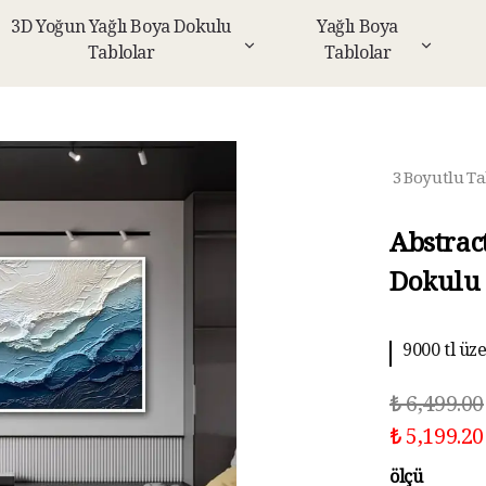
3D Yoğun Yağlı Boya Dokulu
Yağlı Boya
Tablolar
Tablolar
3 Boyutlu Ta
Abstrac
Dokulu 
9000 tl üz
10 aya kad
₺ 6,499.00
₺ 5,199.20
ölçü