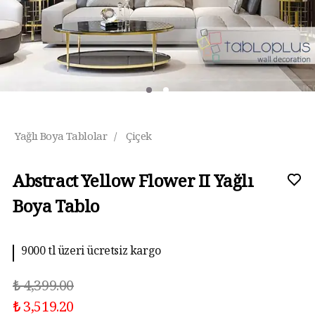
Yağlı Boya Tablolar
/
Çiçek
Abstract Yellow Flower II Yağlı
Boya Tablo
9000 tl üzeri ücretsiz kargo
10 aya kadar taksit imkanı
₺ 4,399.00
₺ 3,519.20