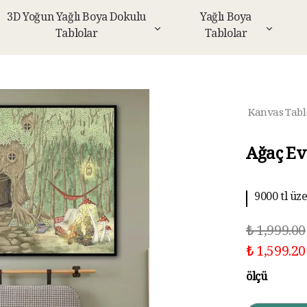
3D Yoğun Yağlı Boya Dokulu
Yağlı Boya
Tablolar
Tablolar
Kanvas Tabl
Ağaç Ev
9000 tl üz
₺ 1,999.00
₺ 1,599.20
ölçü