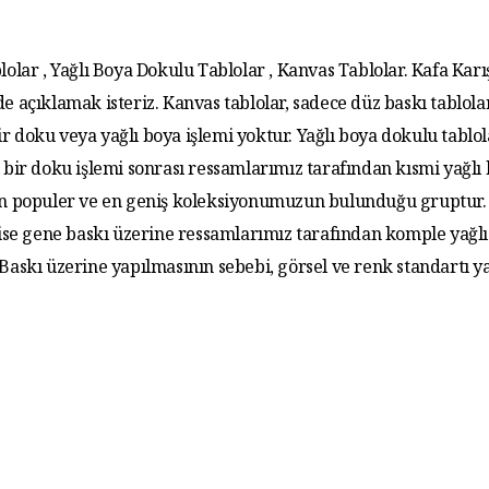
lolar , Yağlı Boya Dokulu Tablolar , Kanvas Tablolar. Kafa Karış
de açıklamak isteriz. Kanvas tablolar, sadece düz baskı tablola
r doku veya yağlı boya işlemi yoktur. Yağlı boya dokulu tablo
 bir doku işlemi sonrası ressamlarımız tarafından kısmi yağlı
 En populer ve en geniş koleksiyonumuzun bulunduğu gruptur. 
 ise gene baskı üzerine ressamlarımız tarafından komple yağlı
. Baskı üzerine yapılmasının sebebi, görsel ve renk standartı y