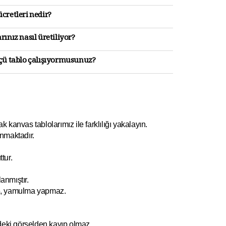
cretleri nedir?
rınız nasıl üretiliyor?
lçü tablo çalışıyormusunuz?
kanvas tablolarımız ile farklılığı yakalayın.
nmaktadır.
tur.
anmıştır.
e, yamulm
a yapmaz.
ndeki görselden kayıp olmaz.