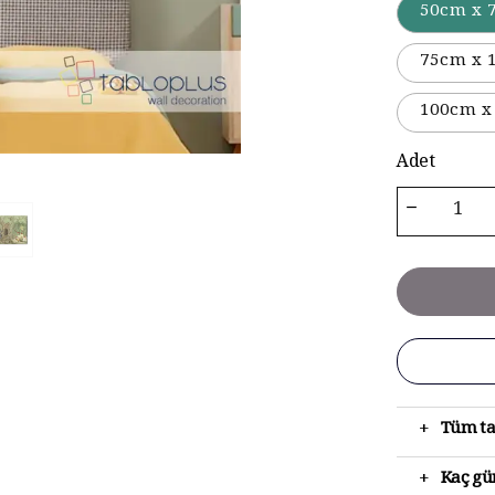
50cm x 
75cm x 
100cm x
Adet
+
Tüm ta
+
Kaç gün