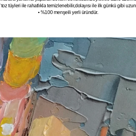
toz tüyleri ile rahatlıkla temizlenebilir,dolayısı ile ilk
g
ünkü gibi uzun y
• %100 menşeili yerli üründür.