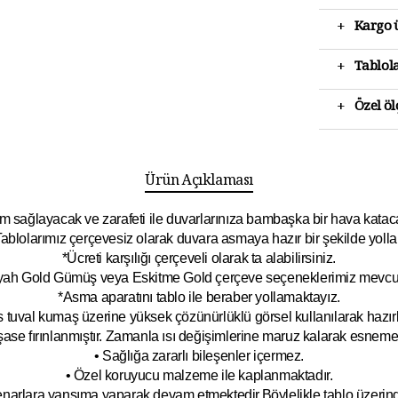
+
Kargo ü
+
Tablola
+
Özel ö
Ürün Açıklaması
 sağlayacak ve zarafeti ile duvarlarınıza bambaşka bir hava katacak 
ablolarımız çerçevesiz olarak duvara asmaya hazır bir şekilde yolla
*Ücreti karşılığı çerçeveli olarak ta alabilirsiniz.
yah Gold Gümüş veya Eskitme Gold çerçeve seçeneklerimiz mevcut
*Asma aparatını tablo ile beraber yollamaktayız.
 tuval kumaş üzerine yüksek çözünürlüklü görsel kullanılarak hazırl
şase fırınlanmıştır. Zamanla ısı değişimlerine maruz kalarak esnem
• Sağlığa zararlı bileşenler içermez.
• Özel koruyucu malzeme ile kaplanmak
tadır.
kenarlara yansıma yaparak devam etmektedir.Böyleli
kle tablo üzeri