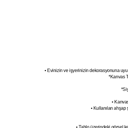
• Evinizin ve işyerinizin dekorasyonuna uyum
*Kanvas T
*Si
• Kanvas
• Kullanılan ahşap 
• Tablo üzerindeki görsel 