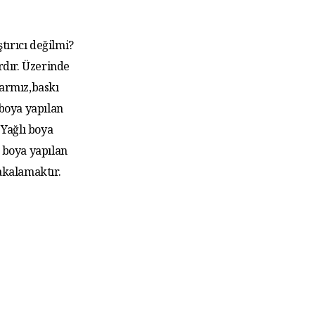
tırıcı değilmi?
rdır. Üzerinde
larmız,baskı
 boya yapılan
Yağlı boya
 boya yapılan
akalamaktır.