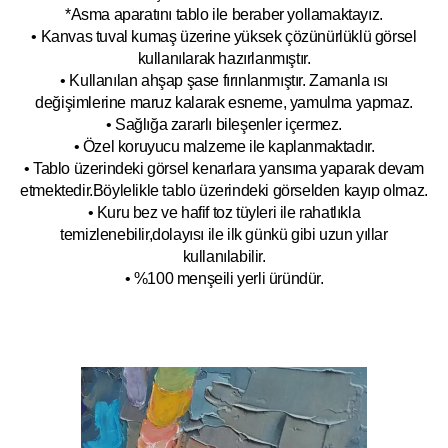
*Asma aparatını tablo ile beraber yollamaktayız.
• Kanvas tuval kumaş üzerine yüksek çözünürlüklü görsel
kullanılarak hazırlanmıştır.
• Kullanılan ahşap şase fırınlanmıştır. Zamanla ısı
değişimlerine maruz kalarak esneme, yamulm
a yapmaz.
• Sağlığa zararlı bileşenler içermez.
• Özel koruyucu malzeme ile kaplanmak
tadır.
• Tablo üzerindeki görsel kenarlara yansıma yaparak devam
etmektedir.Böyleli
kle tablo üzerindeki görselden kayıp olmaz.
• Kuru bez ve hafif toz tüyleri ile rahatlıkla
temizlenebilir,dolayısı ile ilk
g
ünkü gibi uzun yıllar
kullanılabilir.
• %100 menşeili yerli üründür.