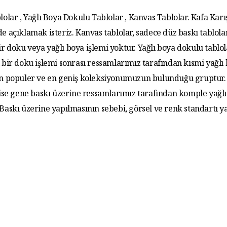
lolar , Yağlı Boya Dokulu Tablolar , Kanvas Tablolar. Kafa Karış
de açıklamak isteriz. Kanvas tablolar, sadece düz baskı tablola
r doku veya yağlı boya işlemi yoktur. Yağlı boya dokulu tablo
 bir doku işlemi sonrası ressamlarımız tarafından kısmi yağlı
 En populer ve en geniş koleksiyonumuzun bulunduğu gruptur. 
 ise gene baskı üzerine ressamlarımız tarafından komple yağlı
. Baskı üzerine yapılmasının sebebi, görsel ve renk standartı y