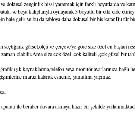
ve dokusal zenginlik hissi yaratmak için farklı boyutlarda ve katm
,spatula ve boya kalıplarıyla oynayarak 3 boyutlu bir etki elde et
n hale gelir ve bu da tabloya daha dokusal bir his katar.Bu tür bi
çtiğiniz görsel,ölçü ve çerçeve'ye göre size özel en baştan ressa
r zaman olabilir.Ama size cok özel ,cok kaliteli ,çok güzel bir tab
ğrafik ışık kaynaklarına,telefon veya monitör ayarlarınıza bağlı he
 değişimlerine maruz kalarak esneme, yamulma yapmaz.
ez.
 aparatı ile beraber duvara asmaya hazır bir şekilde yollanmaktadı