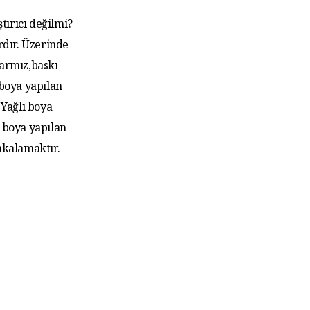
tırıcı değilmi?
rdır. Üzerinde
larmız,baskı
 boya yapılan
Yağlı boya
 boya yapılan
akalamaktır.