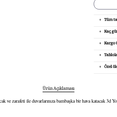
+
Tüm ta
+
Kaç gün
+
Kargo ü
+
Tablola
+
Özel ö
Ürün Açıklaması
ak ve zarafeti ile duvarlarınıza bambaşka bir hava katacak 3d Yoğ