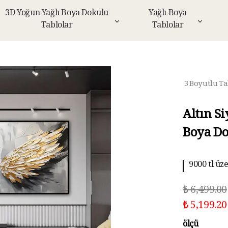
3D Yoğun Yağlı Boya Dokulu
Yağlı Boya
Tablolar
Tablolar
3 Boyutlu Ta
Altın S
Boya Do
9000 tl üz
₺ 6,499.00
₺ 5,199.20
ölçü