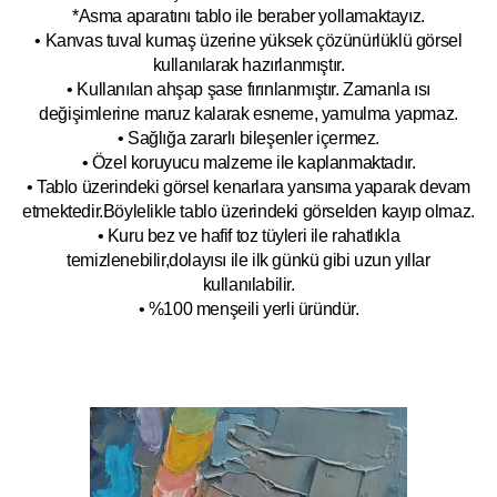
*Asma aparatını tablo ile beraber yollamaktayız.
• Kanvas tuval kumaş üzerine yüksek çözünürlüklü görsel
kullanılarak hazırlanmıştır.
• Kullanılan ahşap şase fırınlanmıştır. Zamanla ısı
değişimlerine maruz kalarak esneme, yamulm
a yapmaz.
• Sağlığa zararlı bileşenler içermez.
• Özel koruyucu malzeme ile kaplanmak
tadır.
• Tablo üzerindeki görsel kenarlara yansıma yaparak devam
etmektedir.Böyleli
kle tablo üzerindeki görselden kayıp olmaz.
• Kuru bez ve hafif toz tüyleri ile rahatlıkla
temizlenebilir,dolayısı ile ilk
g
ünkü gibi uzun yıllar
kullanılabilir.
• %100 menşeili yerli üründür.