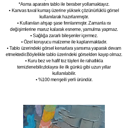
*Asma aparatını tablo ile beraber yollamaktayız.
• Kanvas tuval kumaş üzerine yüksek çözünürlüklü görsel
kullanılarak hazırlanmıştır.
• Kullanılan ahşap şase fırınlanmıştır. Zamanla ısı
değişimlerine maruz kalarak esneme, yamulm
a yapmaz.
• Sağlığa zararlı bileşenler içermez.
• Özel koruyucu malzeme ile kaplanmak
tadır.
• Tablo üzerindeki görsel kenarlara yansıma yaparak devam
etmektedir.Böyleli
kle tablo üzerindeki görselden kayıp olmaz.
• Kuru bez ve hafif toz tüyleri ile rahatlıkla
temizlenebilir,dolayısı ile ilk
g
ünkü gibi uzun yıllar
kullanılabilir.
• %100 menşeili yerli üründür.