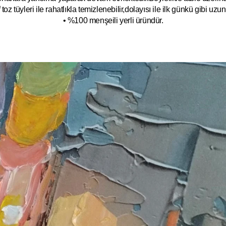
toz tüyleri ile rahatlıkla temizlenebilir,dolayısı ile ilk
g
ünkü gibi uzun y
• %100 menşeili yerli üründür.