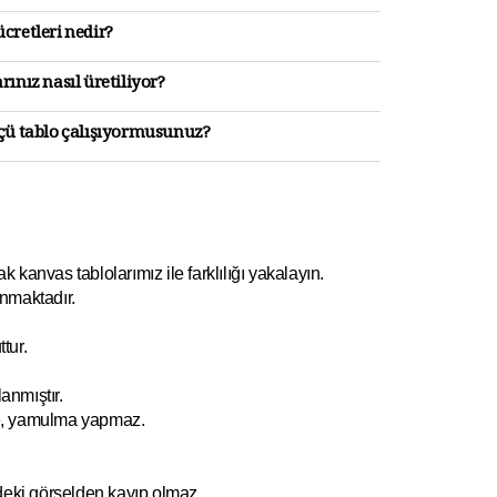
cretleri nedir?
rınız nasıl üretiliyor?
lçü tablo çalışıyormusunuz?
kanvas tablolarımız ile farklılığı yakalayın.
nmaktadır.
tur.
anmıştır.
e, yamulm
a yapmaz.
ndeki görselden kayıp olmaz.