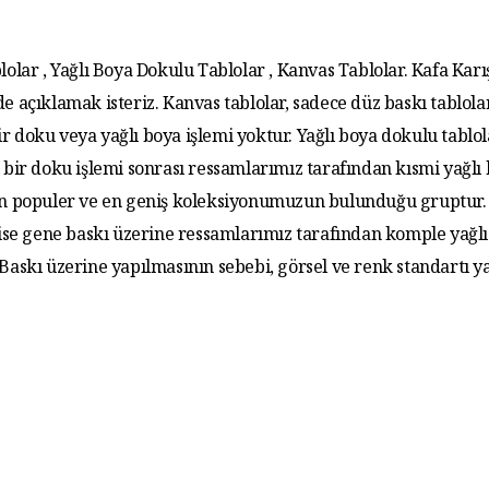
lolar , Yağlı Boya Dokulu Tablolar , Kanvas Tablolar. Kafa Karış
de açıklamak isteriz. Kanvas tablolar, sadece düz baskı tablola
r doku veya yağlı boya işlemi yoktur. Yağlı boya dokulu tablo
 bir doku işlemi sonrası ressamlarımız tarafından kısmi yağlı
 En populer ve en geniş koleksiyonumuzun bulunduğu gruptur. 
 ise gene baskı üzerine ressamlarımız tarafından komple yağlı
. Baskı üzerine yapılmasının sebebi, görsel ve renk standartı y