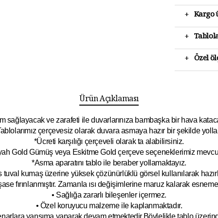
+
Kargo ü
+
Tablola
+
Özel ö
Ürün Açıklaması
 sağlayacak ve zarafeti ile duvarlarınıza bambaşka bir hava katacak 
ablolarımız çerçevesiz olarak duvara asmaya hazır bir şekilde yolla
*Ücreti karşılığı çerçeveli olarak ta alabilirsiniz.
yah Gold Gümüş veya Eskitme Gold çerçeve seçeneklerimiz mevcut
*Asma aparatını tablo ile beraber yollamaktayız.
 tuval kumaş üzerine yüksek çözünürlüklü görsel kullanılarak hazırl
şase fırınlanmıştır. Zamanla ısı değişimlerine maruz kalarak esnem
• Sağlığa zararlı bileşenler içermez.
• Özel koruyucu malzeme ile kaplanmak
tadır.
kenarlara yansıma yaparak devam etmektedir.Böyleli
kle tablo üzeri