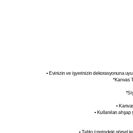
• Evinizin ve işyerinizin dekorasyonuna uyum
*Kanvas T
*Si
• Kanvas
• Kullanılan ahşap 
• Tablo üzerindeki görsel 