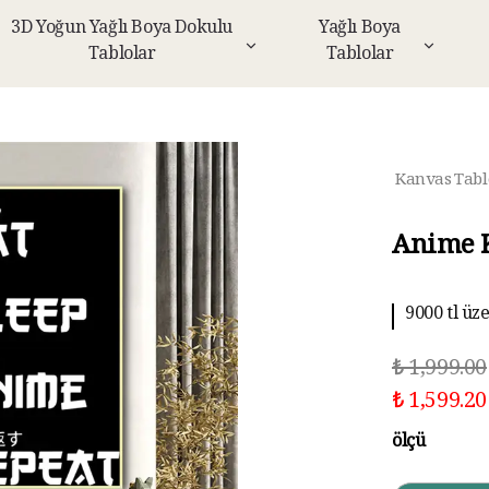
3D Yoğun Yağlı Boya Dokulu
Yağlı Boya
Tablolar
Tablolar
Kanvas Tabl
Anime 
9000 tl üz
₺ 1,999.00
₺ 1,599.20
ölçü