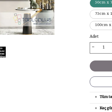
50cm x 
75cm x 
100cm x
Adet
+
Tüm ta
+
Kaç gün