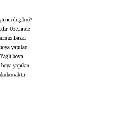
tırıcı değilmi?
rdır. Üzerinde
larmız,baskı
 boya yapılan
Yağlı boya
 boya yapılan
akalamaktır.