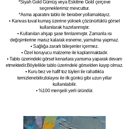
*Siyah Gold Gümüş veya Eskitme Gold çerçeve
seçeneklerimiz mevcuttur.
*Asma aparatını tablo ile beraber yollamaktayız.
• Kanvas tuval kumaş üzerine yüksek çözünürlüklü görsel
kullanılarak hazırlanmıştır.
• Kullanılan ahşap şase fırınlanmıştır. Zamanla ısı
değişimlerine maruz kalarak esneme, yamulm
a yapmaz.
• Sağlığa zararlı bileşenler içermez.
• Özel koruyucu malzeme ile kaplanmak
tadır.
• Tablo üzerindeki görsel kenarlara yansıma yaparak devam
etmektedir.Böyleli
kle tablo üzerindeki görselden kayıp olmaz.
• Kuru bez ve hafif toz tüyleri ile rahatlıkla
temizlenebilir,dolayısı ile ilk
g
ünkü gibi uzun yıllar
kullanılabilir.
• %100 menşeili yerli üründür.